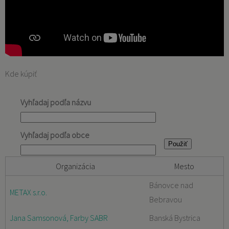
Kde kúpiť
Vyhľadaj podľa názvu
Vyhľadaj podľa obce
Organizácia
Mesto
Bánovce nad
METAX s.r.o.
Bebravou
Jana Samsonová, Farby SABR
Banská Bystrica