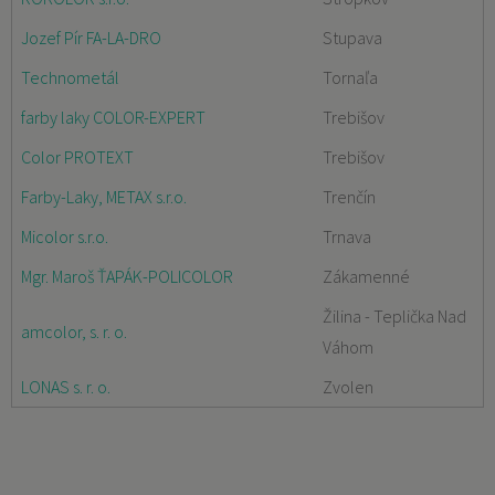
Jozef Pír FA-LA-DRO
Stupava
Technometál
Tornaľa
farby laky COLOR-EXPERT
Trebišov
Color PROTEXT
Trebišov
Farby-Laky, METAX s.r.o.
Trenčín
Micolor s.r.o.
Trnava
Mgr. Maroš ŤAPÁK-POLICOLOR
Zákamenné
Žilina - Teplička Nad
amcolor, s. r. o.
Váhom
LONAS s. r. o.
Zvolen