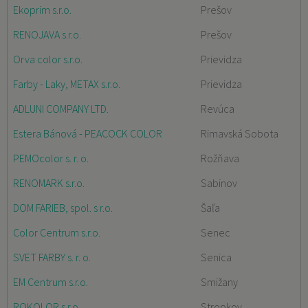
Ekoprim s.r.o.
Prešov
RENOJAVA s.r.o.
Prešov
Orva color s.r.o.
Prievidza
Farby - Laky, METAX s.r.o.
Prievidza
ADLUNI COMPANY LTD.
Revúca
Estera Bánová - PEACOCK COLOR
Rimavská Sobota
PEMOcolor s. r. o.
Rožňava
RENOMARK s.r.o.
Sabinov
DOM FARIEB, spol. s r.o.
Šaľa
Color Centrum s.r.o.
Senec
SVET FARBY s. r. o.
Senica
EM Centrum s.r.o.
Smižany
ROKOLOR s.r.o.
Stropkov