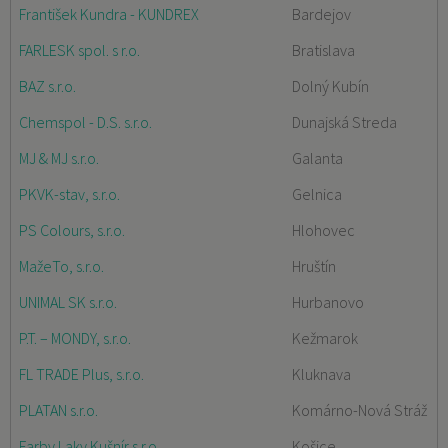
František Kundra - KUNDREX
Bardejov
FARLESK spol. s r.o.
Bratislava
BAZ s.r.o.
Dolný Kubín
Chemspol - D.S. s.r.o.
Dunajská Streda
MJ & MJ s.r.o.
Galanta
PKVK-stav, s.r.o.
Gelnica
PS Colours, s.r.o.
Hlohovec
MažeTo, s.r.o.
Hruštín
UNIMAL SK s.r.o.
Hurbanovo
P.T. – MONDY, s.r.o.
Kežmarok
FL TRADE Plus, s.r.o.
Kluknava
PLATAN s.r.o.
Komárno-Nová Stráž
Farby Laky Kušnír s.r.o.
Košice