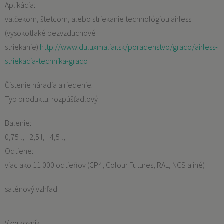
Aplikácia:
valčekom, štetcom, alebo striekanie technológiou airless
(vysokotlaké bezvzduchové
striekanie)
http://www.duluxmaliar.sk/poradenstvo/graco/airless-
striekacia-technika-graco
Čistenie náradia a riedenie:
Typ produktu: rozpúšťadlový
Balenie:
0,75 l
2,5 l
4,5 l
Odtiene:
viac ako 11 000 odtieňov (CP4, Colour Futures, RAL, NCS a iné)
saténový vzhľad
Vzorkovník