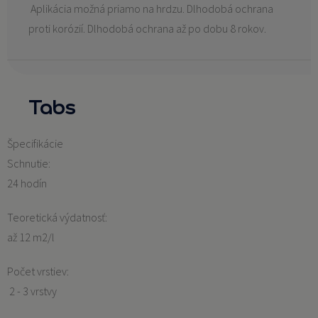
Aplikácia možná priamo na hrdzu. Dlhodobá ochrana
proti korózií. Dlhodobá ochrana až po dobu 8 rokov.
Tabs
Špecifikácie
Schnutie:
24 hodín
Teoretická výdatnosť:
až 12 m2/l
Počet vrstiev:
2 - 3 vrstvy