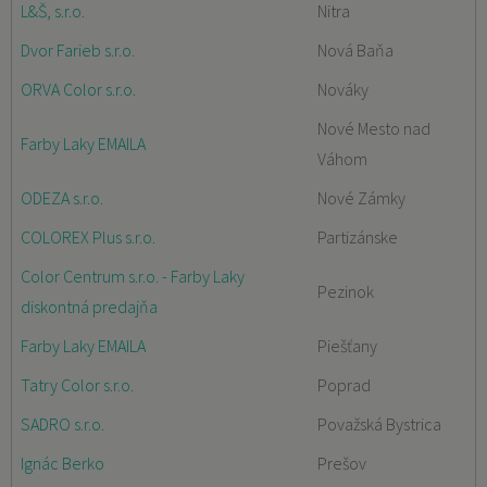
L&Š, s.r.o.
Nitra
Dvor Farieb s.r.o.
Nová Baňa
ORVA Color s.r.o.
Nováky
Nové Mesto nad
Farby Laky EMAILA
Váhom
ODEZA s.r.o.
Nové Zámky
COLOREX Plus s.r.o.
Partizánske
Color Centrum s.r.o. - Farby Laky
Pezinok
diskontná predajňa
Farby Laky EMAILA
Piešťany
Tatry Color s.r.o.
Poprad
SADRO s.r.o.
Považská Bystrica
Ignác Berko
Prešov