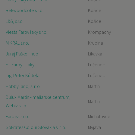
Bekwoodcote s.r.o.
Košice
L&Š, s.r.o.
Košice
Viesta Farby laky s.r.o.
Krompachy
MIKRAL s.r.o.
Krupina
Juraj Paško, Inep
Likavka
FT Farby - Laky
Lučenec
Ing. Peter Kúdeľa
Lučenec
HobbyLand, s. r. o.
Martin
Dulux Martin - maliarske centrum,
Martin
Webiz s.r.o.
Farbea s.r.o.
Michalovce
Sokrates Colour Slovakia s. r. o.
Myjava