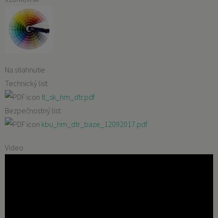
Na stiahnutie
Technický list:
tl_sk_hm_dtr.pdf
Bezpečnostný list:
kbu_hm_dtr_baze_12092017.pdf
Video