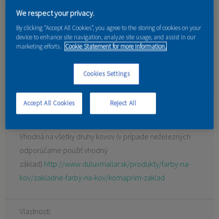
We respect your privacy.
TÓNOVATĽNÁ FARBA
By clicking “Accept All Cookies”, you agree to the storing of cookies on your
device to enhance site navigation, analyze site usage, and assist in our
marketing efforts.
Cookie Statement for more information.
Prémiový syntetický antikorózny náter, farba typu 3v1,
nevyžaduje základný náter.
Cookies Settings
Použitie:
Accept All Cookies
Reject All
interiér aj exteriér
Vhodná na všetky druhy kovov (v prípade neželezných
odporúčame použiť vhodný
základ)
http://www.duluxmaliar.sk/produkty/farby-na-
kov/zakladne-farby-na-kov/komaprim-zaklad
Vlastnosti: