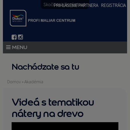
Skočiť na hlavný obsah
PRIHLÁSENIE PARTNERA
REGISTRÁCIA
PRODUKTY
Nachádzate sa tu
PRODUKTOVÉ NOVINKY 2026
Domov
»
Akadémia
PORADENSTVO
Videá s tematikou
AKCIE A NOVINKY
nátery na drevo
AKADÉMIA
PARTNERI