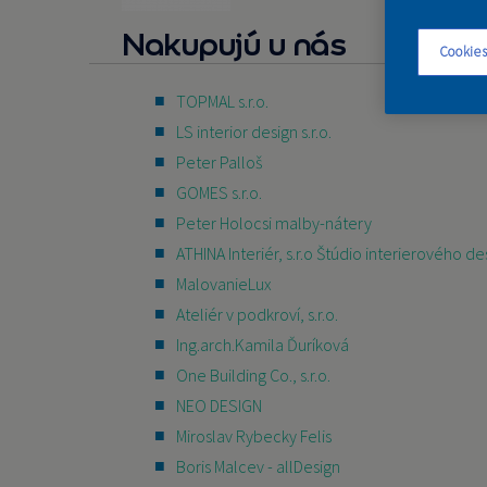
Nakupujú u nás
Cookies
TOPMAL s.r.o.
LS interior design s.r.o.
Peter Palloš
GOMES s.r.o.
Peter Holocsi malby-nátery
ATHINA Interiér, s.r.o Štúdio interierového de
MalovanieLux
Ateliér v podkroví, s.r.o.
Ing.arch.Kamila Ďuríková
One Building Co., s.r.o.
NEO DESIGN
Miroslav Rybecky Felis
Boris Malcev - allDesign