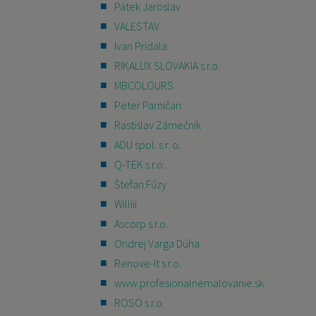
Pátek Jaroslav
VALESTAV
Ivan Pridala
RIKALUX SLOVAKIA s.r.o.
MBCOLOURS
Peter Parničan
Rastislav Zámečník
ADU spol. s r. o.
Q-TEK s.r.o.
Štefan Fűzy
Williii
Ascorp s.r.o.
Ondrej Varga Dúha
Renove-It s.r.o.
www.profesionalnemalovanie.sk
ROSO s.r.o.