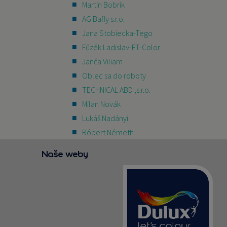
Martin Bobrik
AG Baffy s.r.o.
Jana Stobiecka-Tego
Fűzék Ladislav-FT-Color
Janča Viliam
Oblec sa do roboty
TECHNICAL ABD ,s.r.o.
Milan Novák
Lukáš Nadányi
Róbert Németh
Naše weby