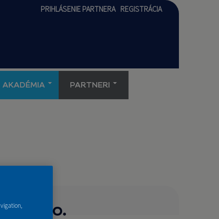
PRIHLÁSENIE PARTNERA
REGISTRÁCIA
AKADÉMIA
PARTNERI
l. s r.o.
avigation,