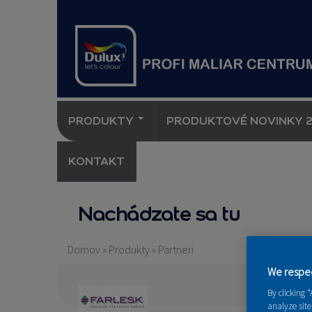
PRODUKTY
PRODUKTOVÉ NOVINKY 
KONTAKT
Nachádzate sa tu
Domov
»
Produkty
»
Partneri
We respec
By clicking 
analyze site