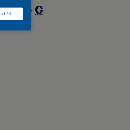
ect All
0