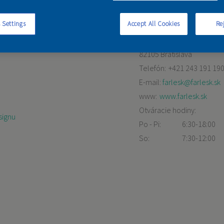
 Settings
Accept All Cookies
Rej
Mierová 228
82105 Bratislava
Telefón:
+421 243 191 19
E-mail:
farlesk@farlesk.sk
www:
www.farlesk.sk
Otváracie hodiny:
signu
Po - Pi:
6:30-18:00
So:
7:30-12:00