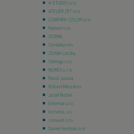
A-STUDIO s.r.o.
ATELIER 257 s.r.o
COMPANY COLOR s.r.o.
Manast s.r.o.
IZOMAL
Cordatus sro
Zoltán Laczky
Siblings s.r.o.
NOREX s. r. o.
Pavol Janata
Róbert Mészáros
Jozef Buček
Erkomal s.r.o.
Incheba, a.s.
conwell s.r.o.
Daniel Heriban s.r.o