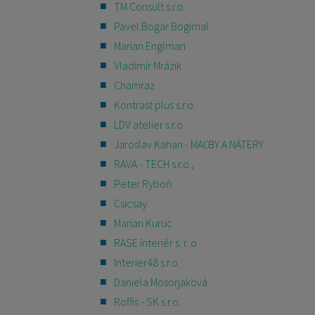
TM Consult s.r.o.
Pavel Bogar Bogimal
Marian Englman
Vladimír Mrázik
Chamraz
Kontrast plus s.r.o.
LDV atelier s.r.o.
Jaroslav Kahan - MAĽBY A NÁTERY
RAVA - TECH s.r.o.,
Peter Ryboň
Csicsay
Marian Kuruc
RASE interiér s. r. o
Interier48 s.r.o.
Daniela Mosorjaková
Roffis - SK s.r.o.