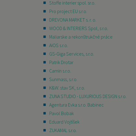
Stoffe interier spol. sr.o.
Pro project EU s.r.o.
DREVONA MARKET s. r. o.
WOOD & INTERIERS Spol, s r.o.
Maliarske a rekonštrukčné práce
AIOS s.r.o.
GS-Giga Services, s.r.o.
Patrik Drotar
Camin s.r.o.
Sunmass, s.r.o.
K&W. stav SK, s.r.o.
ZUNA STUDIO - LUXURIOUS DESIGN s.r.o.
Agentura Evka s.r.o. Babinec
Pavol Bobak
Eduard Vojtíšek
ZUKAMAL s.r.o.