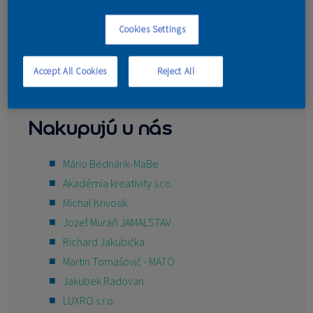
KONTAKT
Cookies Settings
Accept All Cookies
Reject All
Nakupujú u nás
Mário Bednárik-MaBe
Akadémia kreativity s.r.o.
Michal Krivosik
Jozef Muráň JAMALSTAV
Richard Jakubička
Martin Tomašovič - MATO
Jakubek Radovan
LUXRO s.r.o.