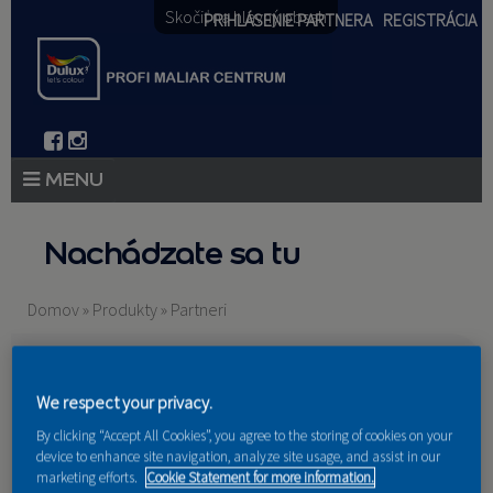
Skočiť na hlavný obsah
PRIHLÁSENIE PARTNERA
REGISTRÁCIA
PRODUKTY
Nachádzate sa tu
PRODUKTOVÉ NOVINKY 2026
Domov
»
Produkty
»
Partneri
PORADENSTVO
AKCIE A NOVINKY
We respect your privacy.
AKADÉMIA
By clicking “Accept All Cookies”, you agree to the storing of cookies on your
device to enhance site navigation, analyze site usage, and assist in our
PARTNERI
marketing efforts.
Cookie Statement for more information.