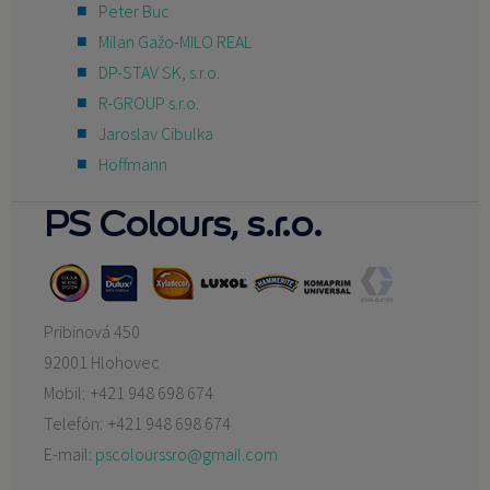
Peter Buc
Milan Gažo-MILO REAL
DP-STAV SK, s.r.o.
R-GROUP s.r.o.
Jaroslav Cibulka
Hoffmann
PS Colours, s.r.o.
Pribinová 450
92001 Hlohovec
Mobil:
+421 948 698 674
Telefón:
+421 948 698 674
E-mail:
pscolourssro@gmail.com