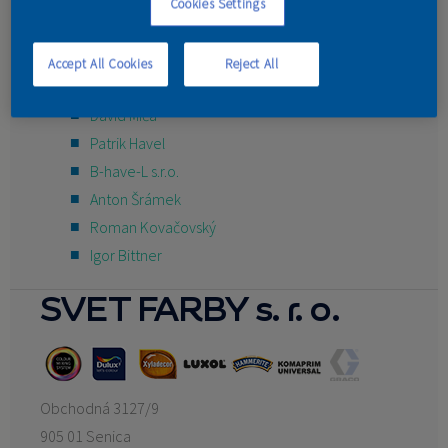
Peter Sukupčák - Maliarstvo
Cookies Settings
Peter Čobrda
KONTAKT
Dominik Halabrín
Accept All Cookies
Reject All
Zdenko Zak
Dávid Miča
Patrik Havel
B-have-L s.r.o.
Anton Šrámek
Roman Kovačovský
Igor Bittner
SVET FARBY s. r. o.
Obchodná 3127/9
905 01 Senica