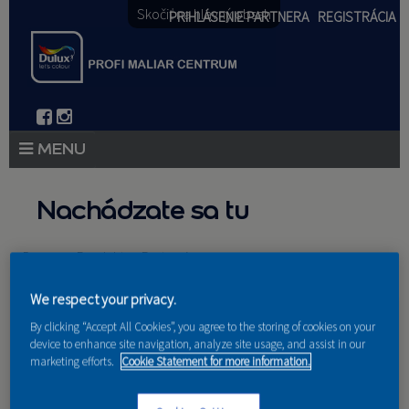
Skočiť na hlavný obsah
PRIHLÁSENIE PARTNERA
REGISTRÁCIA
PRODUKTY
Nachádzate sa tu
PRODUKTOVÉ NOVINKY 2026
Domov
»
Produkty
»
Partneri
PORADENSTVO
We respect your privacy.
AKCIE A NOVINKY
By clicking “Accept All Cookies”, you agree to the storing of cookies on your
device to enhance site navigation, analyze site usage, and assist in our
AKADÉMIA
Nakupujú u nás
marketing efforts.
Cookie Statement for more information.
PARTNERI