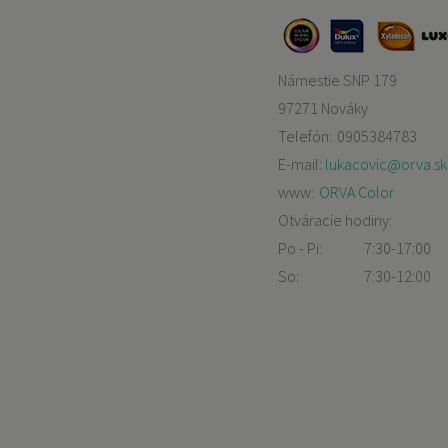
Námestie SNP 179
97271 Nováky
Telefón:
0905384783
E-mail:
lukacovic@orva.sk
www:
ORVA Color
Otváracie hodiny:
Po - Pi:
7:30-17:00
So:
7:30-12:00