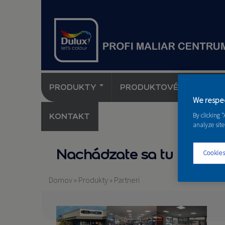
PRODUKTY
PRODUKTOVÉ NOVINKY 
We respec
By clicking 
KONTAKT
analyze site
Nachádzate sa tu
Cookies
Domov
»
Produkty
»
Partneri