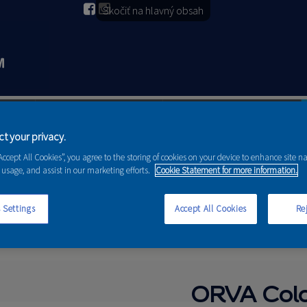
Skočiť na hlavný obsah
2026
PORADENSTVO
AKCIE A NOVINKY
t your privacy.
“Accept All Cookies”, you agree to the storing of cookies on your device to enhance site n
 usage, and assist in our marketing efforts.
Cookie Statement for more information.
 Settings
Accept All Cookies
Rej
ORVA Color