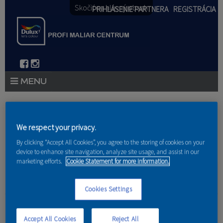
Skočiť na hlavný obsah
PRIHLÁSENIE PARTNERA
REGISTRÁCIA
PRODUKTY
Nachádzate sa tu
PRODUKTOVÉ NOVINKY 2026
We respect your privacy.
Domov
»
Produkty
»
Partneri
By clicking “Accept All Cookies”, you agree to the storing of cookies on your
PORADENSTVO
device to enhance site navigation, analyze site usage, and assist in our
marketing efforts.
Cookie Statement for more information.
AKCIE A NOVINKY
Cookies Settings
AKADÉMIA
TM Consult s.r.o.
PARTNERI
Accept All Cookies
Reject All