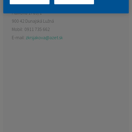
Preferovaný predajca:
FARLESK spol. s r.o.
KONTAKT
Fialková 1769/1
900 42 Dunajská Lužná
Mobil:
0911 735 662
E-mail:
zkrsjakova@azet.sk