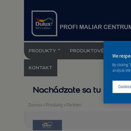
PRODUKTY
PRODUKTOVÉ NOVINKY 
We respec
By clicking 
KONTAKT
analyze site
Cookies
Nachádzate sa tu
Domov
»
Produkty
»
Partneri