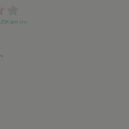
ESK spol. s r.o.
eu