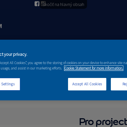
Skočiť na hlavný obsah
2026
PORADENSTVO
AKCIE A NOVINKY
t your privacy.
“Accept All Cookies”, you agree to the storing of cookies on your device to enhance site n
 usage, and assist in our marketing efforts.
Cookie Statement for more information.
 Settings
Accept All Cookies
Rej
Pro project