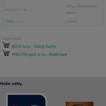
Žilina - Teplička Nad
amcolor, s. r. o.
Váhom
LONAS s. r. o.
Zvolen
Kúpiť online
BUGY s.r.o. - Dolný Kubín
FARLESK spol. s r.o. - Bratislava
Naše weby