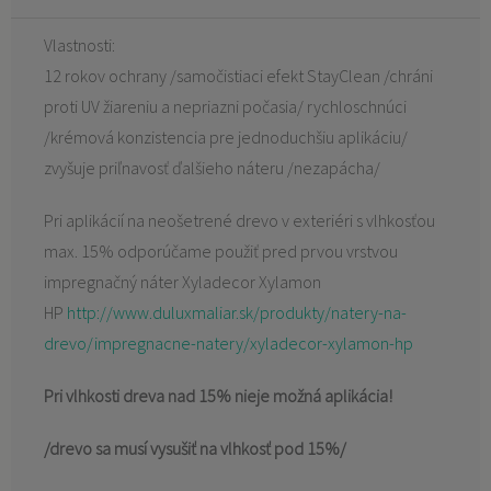
Vlastnosti:
12 rokov ochrany /samočistiaci efekt StayClean /chráni
proti UV žiareniu a nepriazni počasia/ rychloschnúci
/krémová konzistencia pre jednoduchšiu aplikáciu/
zvyšuje priľnavosť ďalšieho náteru /nezapácha/
Pri aplikácií na neošetrené drevo v exteriéri s vlhkosťou
max. 15% odporúčame použiť pred prvou vrstvou
impregnačný náter Xyladecor Xylamon
HP
http://www.duluxmaliar.sk/produkty/natery-na-
drevo/impregnacne-natery/xyladecor-xylamon-hp
Pri vlhkosti dreva nad 15% nieje možná aplikácia!
/drevo sa musí vysušiť na vlhkosť pod 15%/