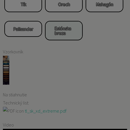
Tík
Orech
Mahagón
Estónska
Palisander
breza
Vzorkovník
Na stiahnutie
Technický list:
tl_sk_xd_extreme.pdf
Video