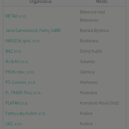
Organizácia
Mesto
Bánovce nad
METAX s.r.o.
Bebravou
Jana Samsonová, Farby SABR
Banská Bystrica
FARLESK spol. s r.o.
Bratislava
BAZ s.r.o.
Dolný Kubín
MJ & MJ s.r.o.
Galanta
PKVK-stav, s.r.o.
Gelnica
PS Colours, s.r.o.
Hlohovec
FL TRADE Plus, s.r.o.
Kluknava
PLATAN s.r.o.
Komárno-Nová Stráž
Farby Laky Kušnír s.r.o.
Košice
L&Š, s.r.o.
Košice