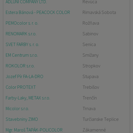
ADLUNI COMPANY LTD.
Revúca
Estera Bánová - PEACOCK COLOR
Rimavská Sobota
PEMOcolor s. r. o.
Rožňava
RENOMARK s.r.o.
Sabinov
SVET FARBY s. r. o.
Senica
EM Centrum s.r.o.
Smižany
ROKOLOR s.r.o.
Stropkov
Jozef Pír FA-LA-DRO
Stupava
Color PROTEXT
Trebišov
Farby-Laky, METAX s.r.o.
Trenčín
Micolor s.r.o.
Trnava
Stavebniny ZIMO
Turčianske Teplice
Mgr. Maroš ŤAPÁK-POLICOLOR
Zákamenné