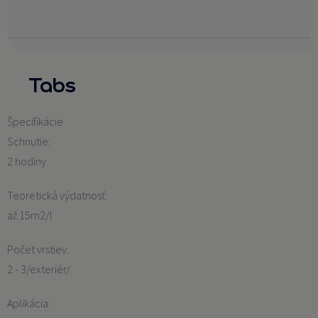
Tabs
Špecifikácie
Schnutie:
2 hodiny
Teoretická výdatnosť:
až 15m2/l
Počet vrstiev:
2 - 3/exteriér/
Aplikácia: