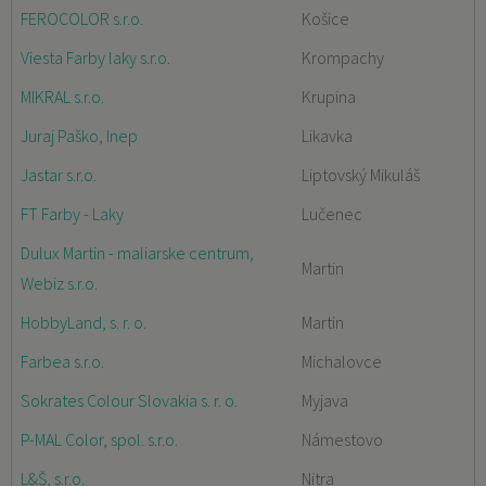
FEROCOLOR s.r.o.
Košice
Viesta Farby laky s.r.o.
Krompachy
MIKRAL s.r.o.
Krupina
Juraj Paško, Inep
Likavka
Jastar s.r.o.
Liptovský Mikuláš
FT Farby - Laky
Lučenec
Dulux Martin - maliarske centrum,
Martin
Webiz s.r.o.
HobbyLand, s. r. o.
Martin
Farbea s.r.o.
Michalovce
Sokrates Colour Slovakia s. r. o.
Myjava
P-MAL Color, spol. s.r.o.
Námestovo
L&Š, s.r.o.
Nitra