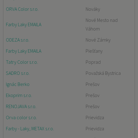
ORVA Color s.r.o.
Nováky
Nové Mesto nad
Farby Laky EMAILA
Váhom
ODEZA s.r.o.
Nové Zámky
Farby Laky EMAILA
Piešťany
Tatry Color s.r.o.
Poprad
SADRO s.r.o.
Považská Bystrica
Ignác Berko
Prešov
Ekoprim s.r.o.
Prešov
RENOJAVA s.r.o.
Prešov
Orva color s.r.o.
Prievidza
Farby - Laky, METAX s.r.o.
Prievidza