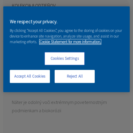
KOLEKCIA 8 ODTIEŇOV
Profi prémiová strednovrstvá lazúra na vodnej báze s
We respect your privacy.
technológiou StayClean.
By clicking “Accept All Cookies”, you agree to the storing of cookies on your
device to enhance site navigation, analyze site usage, and assist in our
marketing efforts.
Cookie Statement for more information.
Použitie:
exteriér
Cookies Settings
Všetky drevené povrchy - obklady domov, chaty,
Accept All Cookies
Reject All
altánky, pergoly, ploty, balkóny, okná, dvere a iné
drevené povrchy.
Náter je odolný voči extrémnym poveternostným
podmienkam a biokorózii