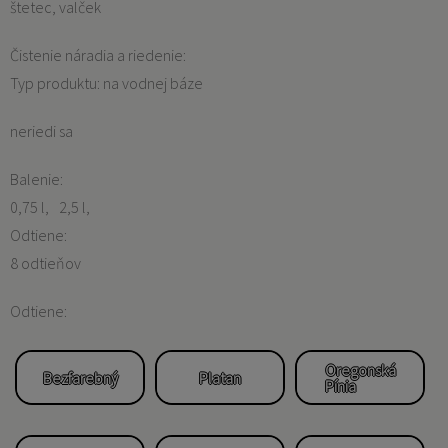
štetec, valček
Čistenie náradia a riedenie:
Typ produktu: na vodnej báze
neriedi sa
Balenie:
0,75 l
2,5 l
Odtiene:
8 odtieňov
Odtiene:
Oregonská
Bezfarebný
Platan
Pínia