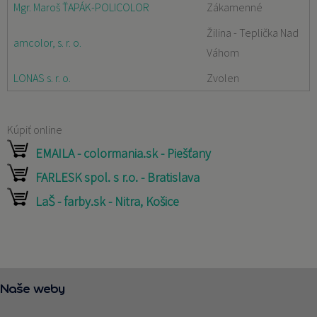
Mgr. Maroš ŤAPÁK-POLICOLOR
Zákamenné
Žilina - Teplička Nad
amcolor, s. r. o.
Váhom
LONAS s. r. o.
Zvolen
Kúpiť online
EMAILA - colormania.sk - Piešťany
FARLESK spol. s r.o. - Bratislava
LaŠ - farby.sk - Nitra, Košice
Naše weby