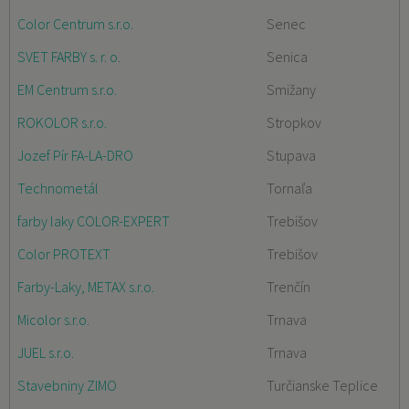
Color Centrum s.r.o.
Senec
SVET FARBY s. r. o.
Senica
EM Centrum s.r.o.
Smižany
ROKOLOR s.r.o.
Stropkov
Jozef Pír FA-LA-DRO
Stupava
Technometál
Tornaľa
farby laky COLOR-EXPERT
Trebišov
Color PROTEXT
Trebišov
Farby-Laky, METAX s.r.o.
Trenčín
Micolor s.r.o.
Trnava
JUEL s.r.o.
Trnava
Stavebniny ZIMO
Turčianske Teplice