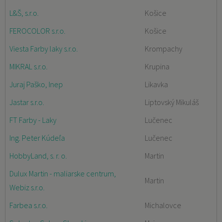
L&Š, s.r.o.
Košice
FEROCOLOR s.r.o.
Košice
Viesta Farby laky s.r.o.
Krompachy
MIKRAL s.r.o.
Krupina
Juraj Paško, Inep
Likavka
Jastar s.r.o.
Liptovský Mikuláš
FT Farby - Laky
Lučenec
Ing. Peter Kúdeľa
Lučenec
HobbyLand, s. r. o.
Martin
Dulux Martin - maliarske centrum,
Martin
Webiz s.r.o.
Farbea s.r.o.
Michalovce