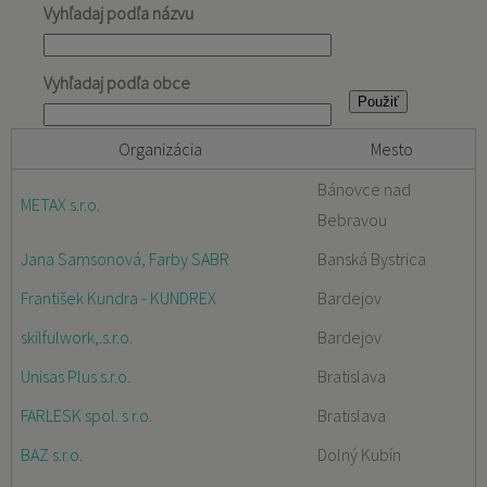
Vyhľadaj podľa názvu
Vyhľadaj podľa obce
Organizácia
Mesto
Bánovce nad
METAX s.r.o.
Bebravou
Jana Samsonová, Farby SABR
Banská Bystrica
František Kundra - KUNDREX
Bardejov
skilfulwork,.s.r.o.
Bardejov
Unisas Plus s.r.o.
Bratislava
FARLESK spol. s r.o.
Bratislava
BAZ s.r.o.
Dolný Kubín