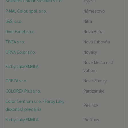
Sokrates Colour Slovakia s. r. o.
Myjava
P-MAL Color, spol. s.r.o.
Námestovo
L&Š, s.r.o.
Nitra
Dvor Farieb s.r.o.
Nová Baňa
TINEA s.r.o.
Nová Ľubovňa
ORVA Color s.r.o.
Nováky
Nové Mesto nad
Farby Laky EMAILA
Váhom
ODEZA s.r.o.
Nové Zámky
COLOREX Plus s.r.o.
Partizánske
Color Centrum s.r.o. - Farby Laky
Pezinok
diskontná predajňa
Farby Laky EMAILA
Piešťany