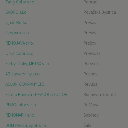
Tatry Color s.r.o.
Poprad
SADRO s.r.o.
Považská Bystrica
Ignác Berko
Prešov
Ekoprim s.r.o.
Prešov
RENOJAVA s.r.o.
Prešov
Orva color s.r.o.
Prievidza
Farby - Laky, METAX s.r.o.
Prievidza
AB-stavebniny s.r.o
Púchov
ADLUNI COMPANY LTD.
Revúca
Estera Bánová - PEACOCK COLOR
Rimavská Sobota
PEMOcolor s. r. o.
Rožňava
RENOMARK s.r.o.
Sabinov
DOM FARIEB, spol. s r.o.
Šaľa