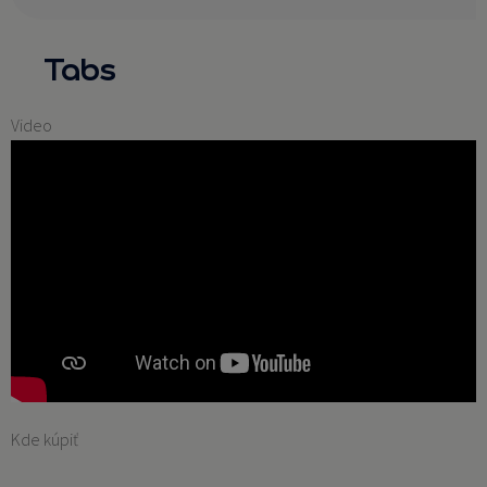
Tabs
Video
Kde kúpiť