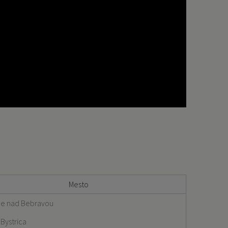
Mesto
e nad Bebravou
Bystrica