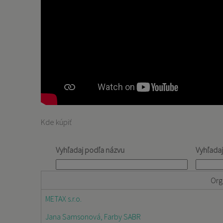
Kde kúpiť
Vyhľadaj podľa názvu
Vyhľada
Org
METAX s.r.o.
Jana Samsonová, Farby SABR