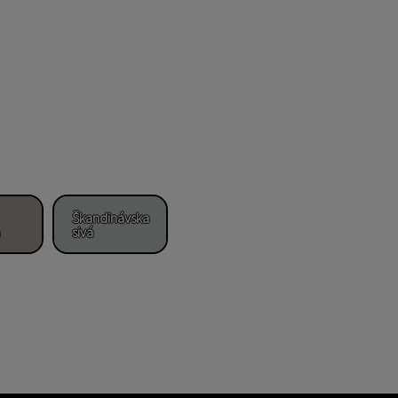
Škandinávska
sivá