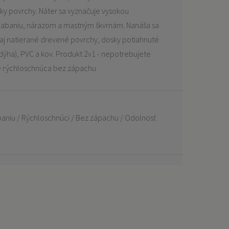
tky povrchy. Náter sa vyznačuje vysokou
riabaniu, nárazom a mastným škvrnám. Nanáša sa
 aj natierané drevené povrchy, dosky potiahnuté
dýha), PVC a kov. Produkt 2v1 - nepotrebujete
je rýchloschnúca bez zápachu
baniu / Rýchloschnúci / Bez zápachu / Odolnosť
m