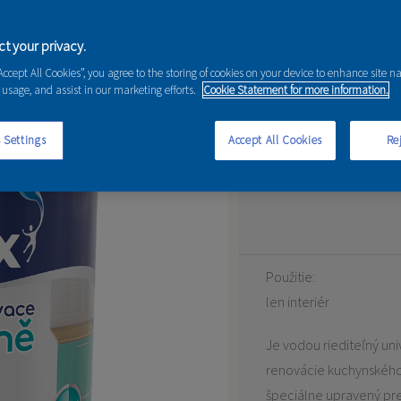
ácia Kuchyne
t your privacy.
“Accept All Cookies”, you agree to the storing of cookies on your device to enhance site n
 usage, and assist in our marketing efforts.
Cookie Statement for more information.
KOLEKCIA 4 ODTIEŇOV
 Settings
Accept All Cookies
Rej
Vodou riediteľný univer
renovácie kuchynského 
Použitie:
len interiér
Je vodou riediteľný uni
renovácie kuchynského 
špeciálne upravený pre