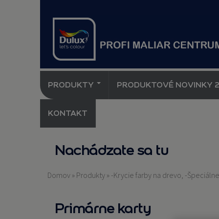
PRODUKTY
PRODUKTOVÉ NOVINKY 
KONTAKT
Nachádzate sa tu
Domov
»
Produkty
»
-Krycie farby na drevo, -Špeciálne
Primárne karty