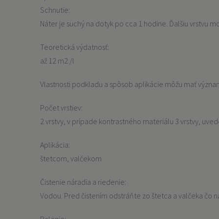
Schnutie:
Náter je suchý na dotyk po cca 1 hodine. Ďalšiu vrstvu 
Teoretická výdatnosť:
až 12 m2 /l
Vlastnosti podkladu a spôsob aplikácie môžu mať význam
Počet vrstiev:
2 vrstvy, v prípade kontrastného materiálu 3 vrstvy, uve
Aplikácia:
štetcom, valčekom
Čistenie náradia a riedenie:
Vodou. Pred čistením odstráňte zo štetca a valčeka čo naj