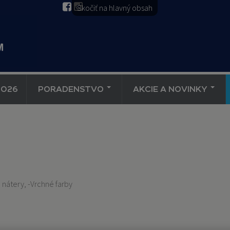
Skočiť na hlavný obsah
2026
PORADENSTVO
AKCIE A NOVINKY
 nátery, -Vrchné farby