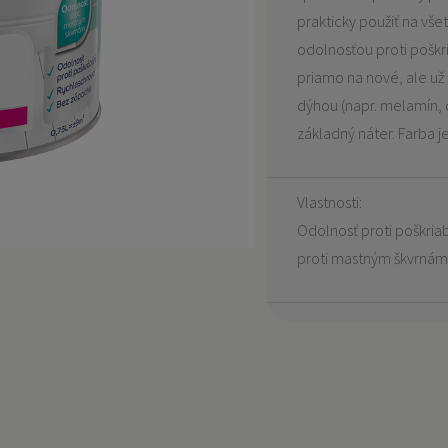
prakticky použiť na vše
odolnosťou proti pošk
priamo na nové, ale už
dýhou (napr. melamín, 
základný náter. Farba 
Vlastnosti:
Odolnosť proti poškria
proti mastným škvrná