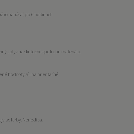
možno nanášať po 6 hodinách.
ný vplyv na skutočnú spotrebu materiálu.
dené hodnoty sú iba orientačné.
viac farby. Neriedi sa.