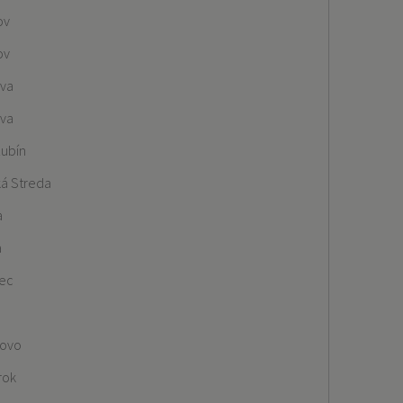
ov
ov
ava
ava
Kubín
ká Streda
a
a
ec
ovo
rok