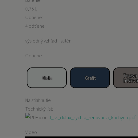
Balenie:
0,75 l
Odtiene:
4 odtiene
výsledný vzhľad - satén
Odtiene:
Tmavo
Biela
Grafit
béžová
Na stiahnutie
Technický list:
tl_sk_dulux_rychla_renovacia_kuchyna.pdf
Video