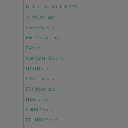
František Kundra - KUNDREX
skilfulwork,.s.r.o.
Unisas Plus s.r.o.
FARLESK spol. s r.o.
BAZ s.r.o.
Chemspol - D.S. s.r.o.
MJ & MJ s.r.o.
PKVK-stav, s.r.o.
PS Colours, s.r.o.
MažeTo, s.r.o.
UNIMAL SK s.r.o.
P.T. – MONDY, s.r.o.