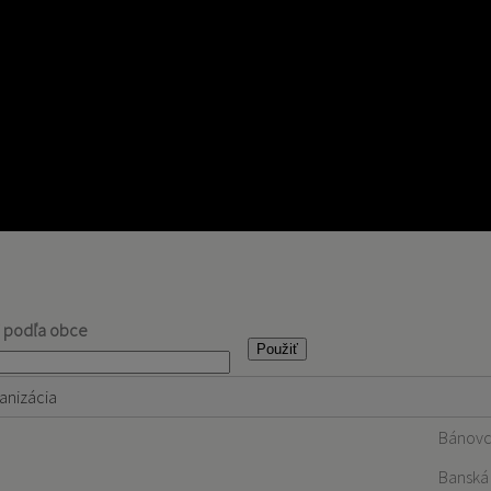
j podľa obce
anizácia
Bánovc
Banská 