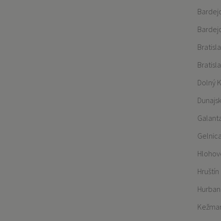
Bardej
Bardej
Bratisl
Bratisl
Dolný 
Dunajs
Galant
Gelnic
Hlohov
Hruštín
Hurban
Kežma