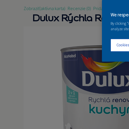
Zobraziť
(aktívna karta)
Recenzie (0)
Pridať recenziu
Dulux Rýchla Renov
We respec
By clicking 
analyze site
Cookies