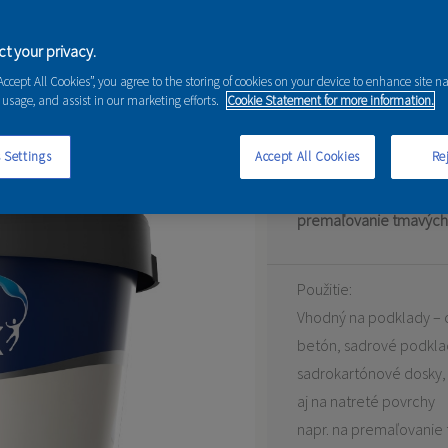
ia
t your privacy.
“Accept All Cookies”, you agree to the storing of cookies on your device to enhance site n
 usage, and assist in our marketing efforts.
Cookie Statement for more information.
BIELA FARBA
 Settings
Accept All Cookies
Rej
Základný náter na steny
vrstvu náteru. Taktiež j
premaľovanie tmavých
Použitie:
Vhodný na podklady –
betón, sadrové podkla
sadrokartónové dosky, 
aj na natreté povrchy
napr. na premaľovanie