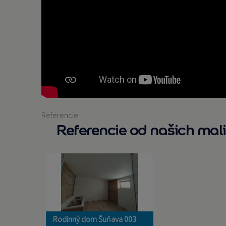
Referencie
Referencie od našich mal
V prvom kroku maľovania sme
použili Dulux bielu penetráciu.
V druhom kroku sme použili
Dulux Vinyl Matt.
Rodinný dom Šuňava 003
Viac...