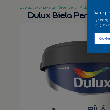
Zobraziť
(aktívna karta)
Recenzie (0)
Pridať recenziu
Dulux Biela Penetrác
We respec
By clicking 
analyze site
Cookies