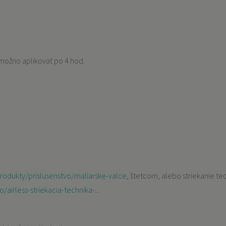
 možno aplikovať po 4 hod.
rodukty/prislusenstvo/maliarske-valce
, štetcom, alebo striekanie t
irless-striekacia-technika-...