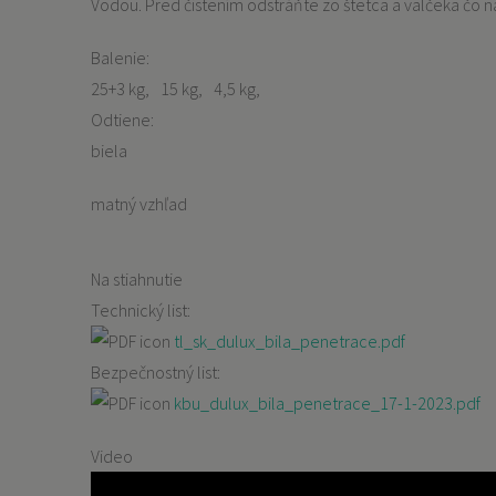
Vodou. Pred čistením odstráňte zo štetca a valčeka čo naj
Balenie:
25+3 kg
15 kg
4,5 kg
Odtiene:
biela
matný vzhľad
Na stiahnutie
Technický list:
tl_sk_dulux_bila_penetrace.pdf
Bezpečnostný list:
kbu_dulux_bila_penetrace_17-1-2023.pdf
Video