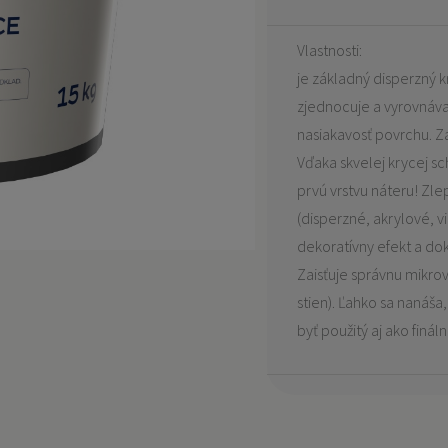
Vlastnosti:
je základný disperzný kr
zjednocuje a vyrovnáv
nasiakavosť povrchu. Z
Vďaka skvelej krycej s
prvú vrstvu náteru! Zle
(disperzné, akrylové, v
dekoratívny efekt a do
Zaisťuje správnu mikro
stien). Ľahko sa nanáš
byť použitý aj ako fináln