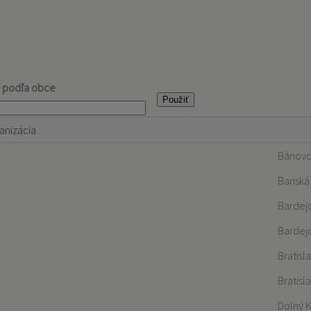
j podľa obce
anizácia
Bánovc
Banská 
Bardej
Bardej
Bratisl
Bratisl
Dolný 