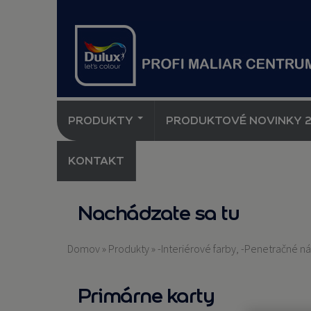
PRODUKTY
PRODUKTOVÉ NOVINKY 
KONTAKT
Nachádzate sa tu
Domov
»
Produkty
»
-Interiérové farby, -Penetračné n
Primárne karty