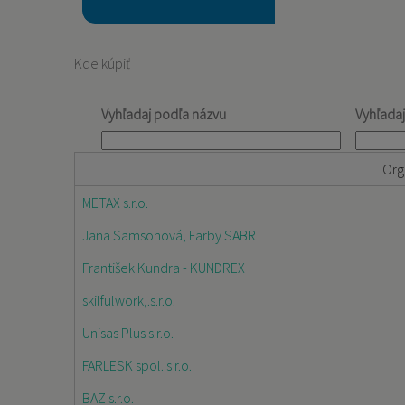
Kde kúpiť
Vyhľadaj podľa názvu
Vyhľada
Org
METAX s.r.o.
Jana Samsonová, Farby SABR
František Kundra - KUNDREX
skilfulwork,.s.r.o.
Unisas Plus s.r.o.
FARLESK spol. s r.o.
BAZ s.r.o.