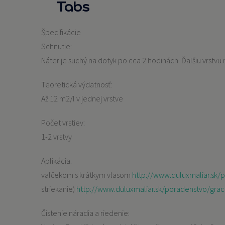
Tabs
Špecifikácie
Schnutie:
Náter je suchý na dotyk po cca 2 hodinách. Ďalšiu vrstvu
Teoretická výdatnosť:
Až 12 m2/l v jednej vrstve
Počet vrstiev:
1-2 vrstvy
Aplikácia:
valčekom s krátkym vlasom
http://www.duluxmaliar.sk/p
striekanie)
http://www.duluxmaliar.sk/poradenstvo/graco/a
Čistenie náradia a riedenie: