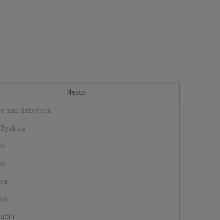
Mesto
e nad Bebravou
Bystrica
ov
ov
ava
ava
Kubín