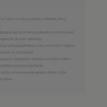
ycí náter na steny a stropy v interiéri, ktorý
a
abezpečuje optimálny podklad pre vrchný náter.
chopnosti zároveň nahrádza
pšuje priľnavosť finálnej vrstvy emulzných náterov
inylové ai.) Zvýrazňuje
konalosť výsledného vzhľadu vrchného náteru.
ventiláciu povrchu (dýchanie
a, rýchlo schne a neodkvapkáva. Náter môže
a vrstva.