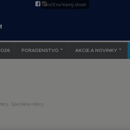
Skočiť na hlavný obsah
2026
PORADENSTVO
AKCIE A NOVINKY
átery, -Špeciálne nátery