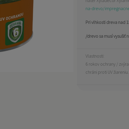
náter Xyladecor Xyla
na-drevo/impregnacne
Pri vlhkosti dreva nad 
/drevo sa musí vysušiť 
Vlastnosti:
6 rokov ochrany / zvýraz
chráni proti UV žiareniu.