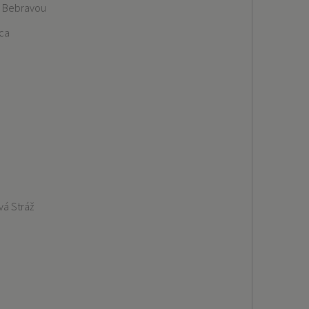
 Bebravou
ica
á Stráž