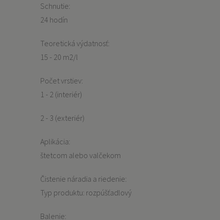
Schnutie:
24 hodín
Teoretická výdatnosť:
15 - 20 m2/l
Počet vrstiev:
1 - 2 (interiér)
2 - 3 (exteriér)
Aplikácia:
štetcom alebo valčekom
Čistenie náradia a riedenie:
Typ produktu: rozpúšťadlový
Balenie: