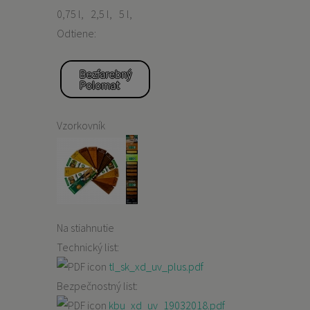
0,75 l
2,5 l
5 l
Odtiene:
Bezfarebný
Polomat
Vzorkovník
Na stiahnutie
Technický list:
tl_sk_xd_uv_plus.pdf
Bezpečnostný list:
kbu_xd_uv_19032018.pdf