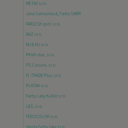
METAX s.r.o.
Jana Samsonová, Farby SABR
FARLESK spol. s r.o.
BAZ s.r.o.
MJ & MJ s.r.o.
PKVK-stav, s.r.o.
PS Colours, s.r.o.
FL TRADE Plus, s.r.o.
PLATAN s.r.o.
Farby Laky Kušnír s.r.o.
L&Š, s.r.o.
FEROCOLOR s.r.o.
Viesta Farby laky s.r.o.