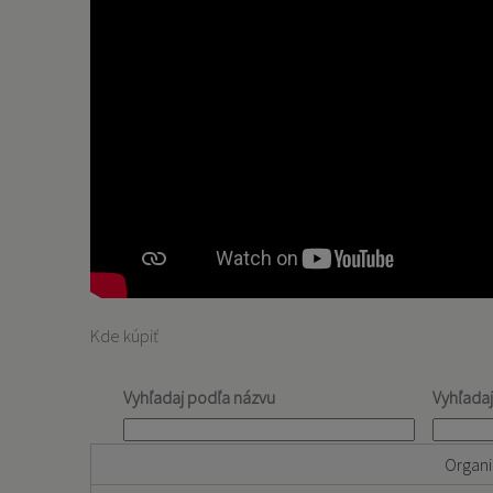
Kde kúpiť
Vyhľadaj podľa názvu
Vyhľada
Organi