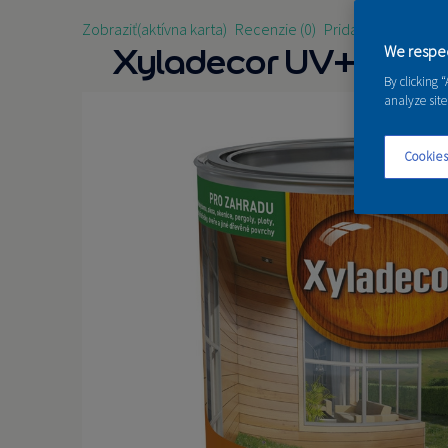
Zobraziť
(aktívna karta)
Recenzie (0)
Pridať recenziu
Xyladecor UV+
We respec
By clicking 
analyze site
Cookies