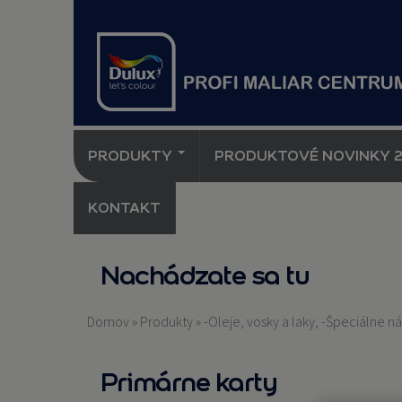
PRODUKTY
PRODUKTOVÉ NOVINKY 
KONTAKT
Nachádzate sa tu
Domov
»
Produkty
»
-Oleje, vosky a laky, -Špeciálne n
Primárne karty