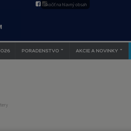
Skočiť na hlavný obsah
2026
PORADENSTVO
AKCIE A NOVINKY
átery