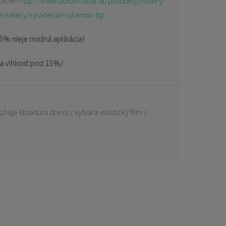
mon HP
http://www.duluxmaliar.sk/produkty/natery-
-natery/xyladecor-xylamon-hp
.
15% nieje možná aplikácia!
na vlhkosť pod 15%/
ňuje štruktúru dreva / vytvára elastický film /