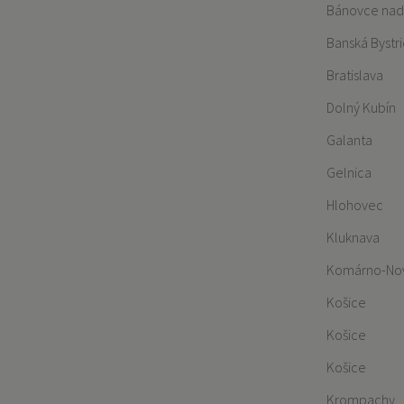
Bánovce nad
Banská Bystr
Bratislava
Dolný Kubín
Galanta
Gelnica
Hlohovec
Kluknava
Komárno-Nov
Košice
Košice
Košice
Krompachy