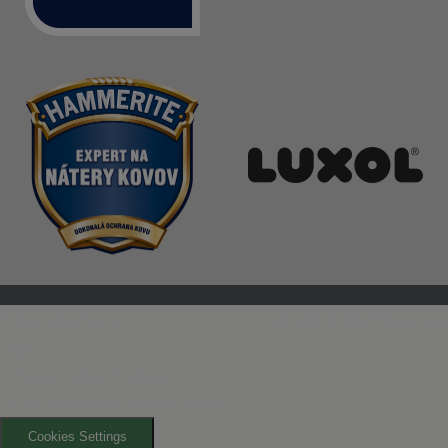
Právne informácie
Copyright © 2015
kilian/amis
Legal
Ochrana osobných údajov
Zásady používania súborov cookies
Cookies Settings