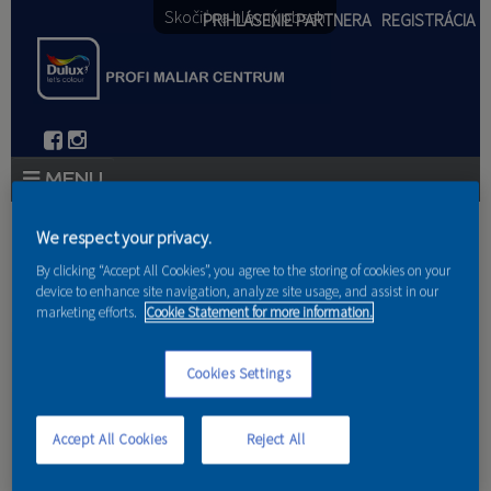
Skočiť na hlavný obsah
PRIHLÁSENIE PARTNERA
REGISTRÁCIA
PRODUKTY
We respect your privacy.
Nachádzate sa tu
By clicking “Accept All Cookies”, you agree to the storing of cookies on your
PRODUKTOVÉ NOVINKY 2026
device to enhance site navigation, analyze site usage, and assist in our
Domov
marketing efforts.
Cookie Statement for more information.
PORADENSTVO
Rozdelenie náterov na
AKCIE A NOVINKY
Cookies Settings
drevo
AKADÉMIA
Accept All Cookies
Reject All
PARTNERI