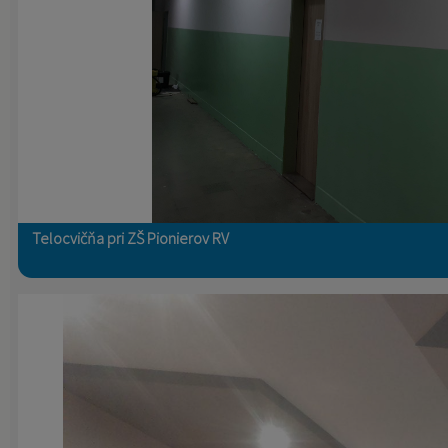
Telocvičňa pri ZŠ Pionierov RV