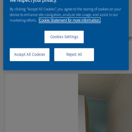
We respect your privacy.
otvorte, maľujte - je to naozaj jednoduché!
By clicking “Accept All Cookies”, you agree to the storing of cookies on your
device to enhance site navigation, analyze site usage, and assist in our
čítať viac
o dulux tester easycare
marketing efforts.
Cookie Statement for more information.
KOLEKCIA 45 ODTIEŇOV
Cookies Settings
kolekcia matných, vysoko umývateľných maliarských farieb novej ge
stropov v interiéri.
Accept All Cookies
Reject All
Referencie od našich maliarov