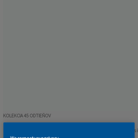
KONTAKT
KOLEKCIA 45 ODTIEŇOV
Revolučný nástroj na výber toho správneho odtieňa! Vzorka farby 