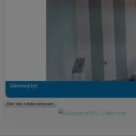
Súkromný byt
čítať viac
o dulux easycare