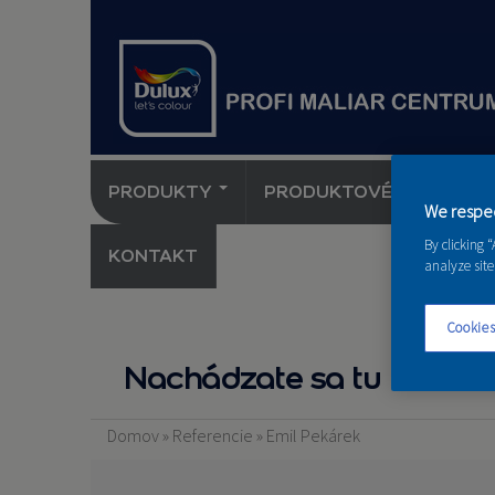
PRODUKTY
PRODUKTOVÉ NOVINKY 
We respec
By clicking 
KONTAKT
analyze site
Cookies
Nachádzate sa tu
Domov
»
Referencie
»
Emil Pekárek