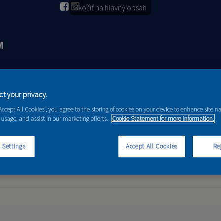
Skočiť na hlavný obsah
2026
PORADENSTVO
AKCIE A NOVINKY
t your privacy.
“Accept All Cookies”, you agree to the storing of cookies on your device to enhance site n
 usage, and assist in our marketing efforts.
Cookie Statement for more information.
 Settings
Accept All Cookies
Rej