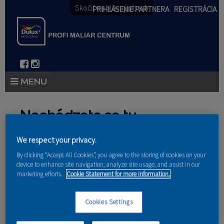
Skočiť na hlavný obsah
PRIHLÁSENIE PARTNERA
REGISTRÁCIA
PRODUKTY
Nachádzate sa tu
PRODUKTOVÉ NOVINKY 2026
We respect your privacy.
Domov
»
Produkty
»
Partneri
PORADENSTVO
By clicking “Accept All Cookies”, you agree to the storing of cookies on your
device to enhance site navigation, analyze site usage, and assist in our
AKCIE A NOVINKY
marketing efforts.
Cookie Statement for more information.
AKADÉMIA
Cookies Settings
PARTNERI