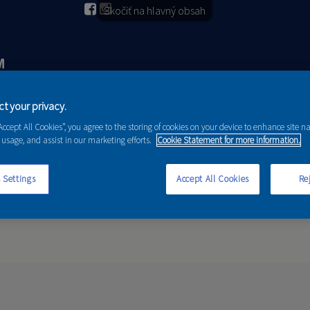
Skočiť na hlavný obsah
t your privacy.
2026
PORADENSTVO
AKCIE A NOVINKY
“Accept All Cookies”, you agree to the storing of cookies on your device to enhance site n
 usage, and assist in our marketing efforts.
Cookie Statement for more information.
 Settings
Accept All Cookies
Rej