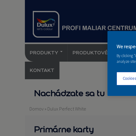
We respec
PRODUKTY
PRODUKTOVÉ NOVINKY 
By clicking 
analyze site
KONTAKT
Cookies
Nachádzate sa tu
Domov
»
Dulux Perfect White
Primárne karty