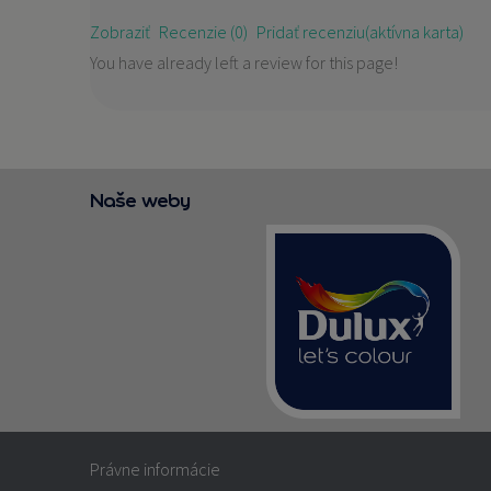
Zobraziť
Recenzie (0)
Pridať recenziu
(aktívna karta)
You have already left a review for this page!
Naše weby
Právne informácie