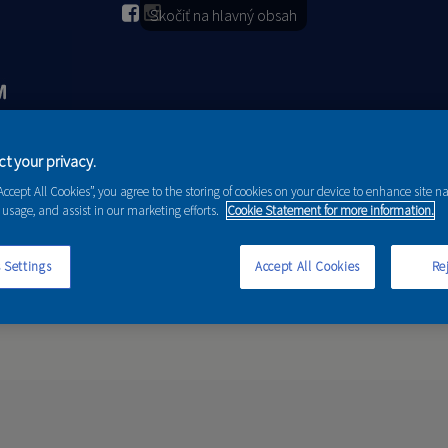
Skočiť na hlavný obsah
t your privacy.
2026
PORADENSTVO
AKCIE A NOVINKY
“Accept All Cookies”, you agree to the storing of cookies on your device to enhance site n
 usage, and assist in our marketing efforts.
Cookie Statement for more information.
 Settings
Accept All Cookies
Rej