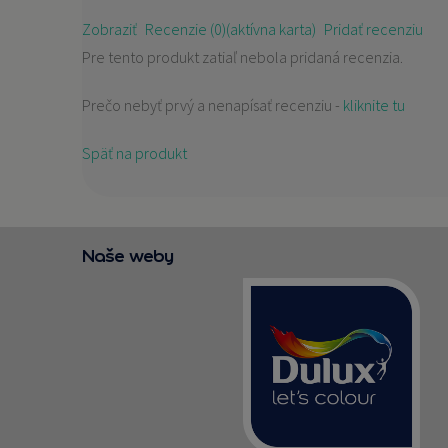
Zobraziť
Recenzie (0)
(aktívna karta)
Pridať recenziu
Pre tento produkt zatiaľ nebola pridaná recenzia.
Prečo nebyť prvý a nenapísať recenziu -
kliknite tu
Späť na produkt
Naše weby