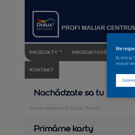
We respec
PRODUKTY
PRODUKTOVÉ NOVINKY 
By clicking 
analyze site
KONTAKT
Cookies
Nachádzate sa tu
Domov
»
Hammerite Silicon Thermo
Primárne karty