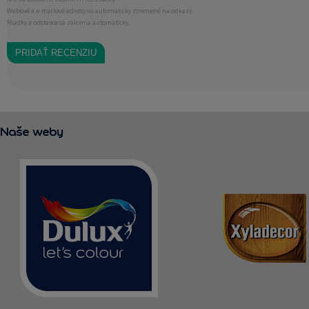
Webové a e-mailové adresy sú automaticky zmenené na odkazy.
Riadky a odstavce sa zalomia automaticky.
Naše weby