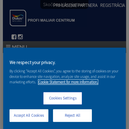
Skočiť na hlavný obsah
PRIHLÁSENIE PARTNERA
REGISTRÁCIA
PRODUKTY
We respect your privacy.
Nachádzate sa tu
By clicking “Accept All Cookies”, you agree to the storing of cookies on your
PRODUKTOVÉ NOVINKY 2026
device to enhance site navigation, analyze site usage, and assist in our
Domov
marketing efforts.
Cookie Statement for more information.
PORADENSTVO
Tmelenie defektov na
AKCIE A NOVINKY
Cookies Settings
stenách
AKADÉMIA
Accept All Cookies
Reject All
PARTNERI