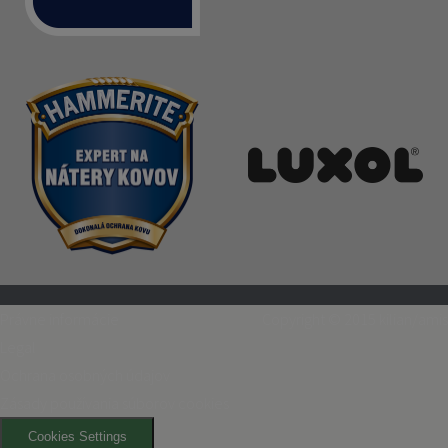
Právne informácie
Copyright © 2015
kilian/amis
Legal
Ochrana osobných údajov
Zásady používania súborov cookies
Cookies Settings