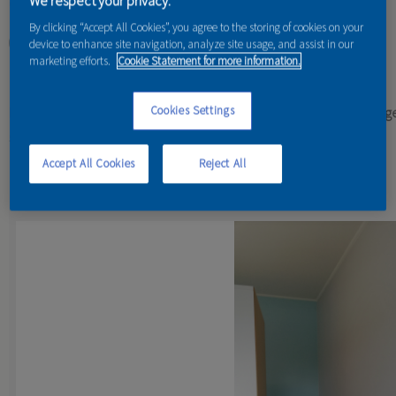
We respect your privacy.
otvorte, maľujte - je to naozaj jednoduché!
By clicking “Accept All Cookies”, you agree to the storing of cookies on your
device to enhance site navigation, analyze site usage, and assist in our
čítať viac
o dulux tester easycare
marketing efforts.
Cookie Statement for more information.
KOLEKCIA 45 ODTIEŇOV
Cookies Settings
kolekcia matných, vysoko umývateľných maliarských farieb novej ge
stropov v interiéri.
Accept All Cookies
Reject All
Referencie od našich maliarov