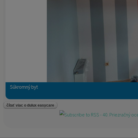
Súkromný byt
čítať viac
o dulux easycare