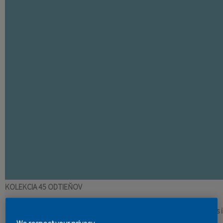
KONTAKT
KOLEKCIA 45 ODTIEŇOV
Revolučný nástroj na výber toho správneho odtieňa! Vzorka farby 