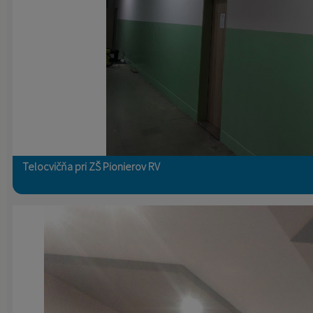
Telocvičňa pri ZŠ Pionierov RV