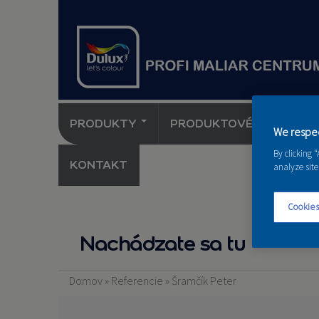
PRODUKTY
PRODUKTOVÉ NOVINKY 
We respec
By clicking 
KONTAKT
analyze site
Cookies
Nachádzate sa tu
Domov
»
Referencie
»
Šramčík Peter