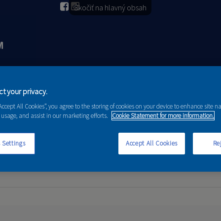
Skočiť na hlavný obsah
2026
PORADENSTVO
AKCIE A NOVINKY
t your privacy.
“Accept All Cookies”, you agree to the storing of cookies on your device to enhance site n
 usage, and assist in our marketing efforts.
Cookie Statement for more information.
 Settings
Accept All Cookies
Rej