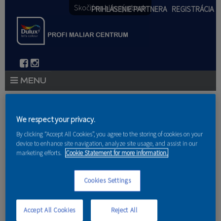
Skočiť na hlavný obsah
PRIHLÁSENIE PARTNERA
REGISTRÁCIA
PRODUKTY
We respect your privacy.
PRODUKTOVÉ NOVINKY 2026
Nachádzate sa tu
By clicking “Accept All Cookies”, you agree to the storing of cookies on your
device to enhance site navigation, analyze site usage, and assist in our
PORADENSTVO
marketing efforts.
Cookie Statement for more information.
Domov
»
Referencie
»
Marián Kolesár
AKCIE A NOVINKY
Cookies Settings
Náter dvierok
AKADÉMIA
Accept All Cookies
Reject All
PARTNERI