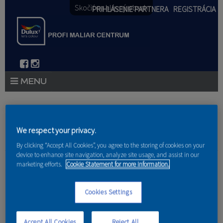
Skočiť na hlavný obsah
PRIHLÁSENIE PARTNERA
REGISTRÁCIA
PRODUKTY
PRODUKTOVÉ NOVINKY 2026
Nachádzate sa tu
We respect your privacy.
By clicking “Accept All Cookies”, you agree to the storing of cookies on your
PORADENSTVO
device to enhance site navigation, analyze site usage, and assist in our
Domov
»
Referencie
»
Michal Popik
marketing efforts.
Cookie Statement for more information.
AKCIE A NOVINKY
na Hore
Cookies Settings
AKADÉMIA
PARTNERI
Accept All Cookies
Reject All