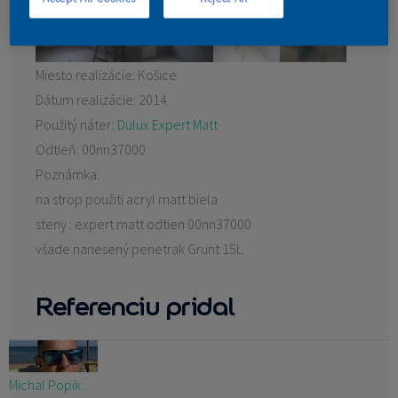
KONTAKT
Miesto realizácie:
Košice
Dátum realizácie:
2014
Použitý náter:
Dulux Expert Matt
Odtieň:
00nn37000
Poznámka:
na strop použiti acryl matt biela
steny : expert matt odtien 00nn37000
všade nanesený penetrak Grunt 15L
Referenciu pridal
Michal Popik