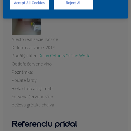
Accept All Cookies
Reject All
KONTAKT
Miesto realizácie:
Košice
Dátum realizácie:
2014
Použitý náter:
Dulux Colours Of The World
Odtieň:
červene víno
Poznámka:
Použite farby:
Biela strop acryl matt
červena červené víno
bežova grétska chalva
Referenciu pridal