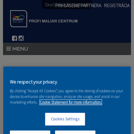
Skočiť na hlavný obsah
PRIHLÁSENIE PARTNERA
REGISTRÁCIA
PRODUKTY
PRODUKTOVÉ NOVINKY 2026
Nachádzate sa tu
We respect your privacy.
PORADENSTVO
By clicking “Accept All Cookies”, you agree to the storing of cookies on your
Domov
»
Referencie
»
Michal Popik
device to enhance site navigation, analyze site usage, and assist in our
AKCIE A NOVINKY
marketing efforts.
Cookie Statement for more information.
Byt jazero
AKADÉMIA
Cookies Settings
PARTNERI