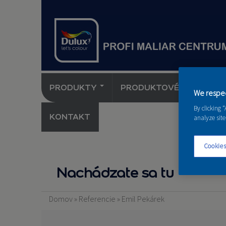
PRODUKTY
PRODUKTOVÉ NOVINKY 
We respec
By clicking 
KONTAKT
analyze site
Cookies
Nachádzate sa tu
Domov
»
Referencie
»
Emil Pekárek