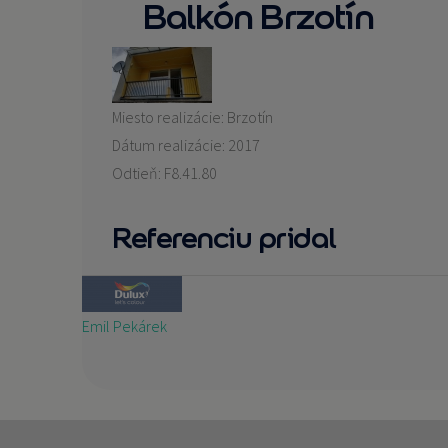
Balkón Brzotín
Miesto realizácie:
Brzotín
Dátum realizácie:
2017
Odtieň:
F8.41.80
Referenciu pridal
Emil Pekárek