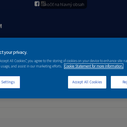
Skočiť na hlavný obsah
2026
PORADENSTVO
AKCIE A NOVINKY
t your privacy.
“Accept All Cookies”, you agree to the storing of cookies on your device to enhance site n
 usage, and assist in our marketing efforts.
Cookie Statement for more information.
 Settings
Accept All Cookies
Rej