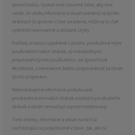
spoločnosťou. Vyvinuli sme rozumné úsilie, aby sme
zaistili, že všetky informácie a obsah uvedený na týchto
stránkach sú správne v čase zaradenia, môžu sa tu však
vyskytnúť neúmyselné a občasné chyby.
Pohľady a názory vyjadrené v obsahu, predložené inými
používateľmi našich stránok, sú individuálnymi
príspevkami týchto používateľov, nie spoločnosti
AkzoNobel, a nenesieme žiadnu zodpovednosť za obsah
týchto príspevkov.
Nekontrolujeme informácie poskytované
prostredníctvom našich stránok ostatnými používateľmi
stránok a obsah nemusí byť vopred moderovaný.
Tieto stránky, informácie a obsah na nich sa
nachádzajúci sú poskytované v stave „tak, ako sú