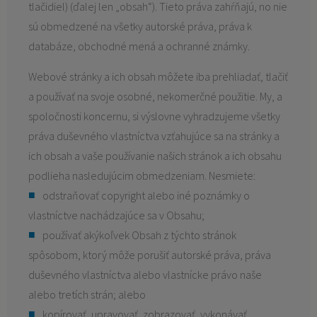
tlačidiel) (ďalej len „obsah“). Tieto práva zahŕňajú, no nie
sú obmedzené na všetky autorské práva, práva k
databáze, obchodné mená a ochranné známky.
Webové stránky a ich obsah môžete iba prehliadať, tlačiť
a používať na svoje osobné, nekomerčné použitie. My, a
spoločnosti koncernu, si výslovne vyhradzujeme všetky
práva duševného vlastníctva vzťahujúce sa na stránky a
ich obsah a vaše používanie našich stránok a ich obsahu
podlieha nasledujúcim obmedzeniam. Nesmiete:
odstraňovať copyright alebo iné poznámky o
vlastníctve nachádzajúce sa v Obsahu;
používať akýkoľvek Obsah z týchto stránok
spôsobom, ktorý môže porušiť autorské práva, práva
duševného vlastníctva alebo vlastnícke právo naše
alebo tretích strán; alebo
kopírovať, upravovať, zobrazovať, vykonávať,