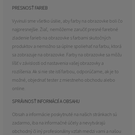
PRESNOSŤ FARIEB
Vyvinuli sme všetko úsilie, aby farby na obrazovke boli čo
najpresnejšie. Žiaľ, nemôžeme zaručiť presné farebné
zladenie farieb na obrazovke s farbami skutočných
produktov a nemožno sa úplne spoliehať na farbu, ktorá
sa zobrazuje na obrazovke. Farby na obrazovke sa môžu
líšiť v závislosti od nastavenia vašej obrazovky a
rozlíšenia. Ak si nie ste istí farbou, odporúčame, ak je to
možné, objednať tester z miestneho obchodu alebo
online.
SPRÁVNOSŤ INFORMÁCIÍ A OBSAHU
Obsah a informácie poskytnuté na našich stránkach sú
zadarmo, iba na informačné účely a nevytvárajú
obchodný či iný profesionálny vzťah medzi vami a našou