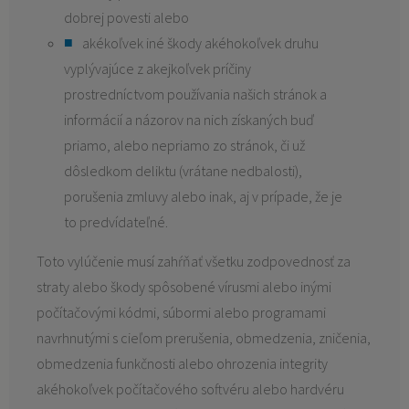
dobrej povesti alebo
akékoľvek iné škody akéhokoľvek druhu
vyplývajúce z akejkoľvek príčiny
prostredníctvom používania našich stránok a
informácií a názorov na nich získaných buď
priamo, alebo nepriamo zo stránok, či už
dôsledkom deliktu (vrátane nedbalosti),
porušenia zmluvy alebo inak, aj v prípade, že je
to predvídateľné.
Toto vylúčenie musí zahŕňať všetku zodpovednosť za
straty alebo škody spôsobené vírusmi alebo inými
počítačovými kódmi, súbormi alebo programami
navrhnutými s cieľom prerušenia, obmedzenia, zničenia,
obmedzenia funkčnosti alebo ohrozenia integrity
akéhokoľvek počítačového softvéru alebo hardvéru