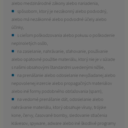
alebo medzinárodné zákony alebo nariadenia,
spôsobom, ktorý je nezákonný alebo podvodný,
alebo má nezákonné alebo podvodné účely alebo
účinky,
s cieľom poškodzovania alebo pokusu o poškodenie
neplnoletých osôb,
na zasielanie, nahrávanie, sťahovanie, používanie
alebo opätovné použitie materiálu, ktorý nie je v súlade
s našimi obsahovými štandardmi uvedenými nižšie,
na prenášanie alebo odosielanie nevyžiadanej alebo
nepovolenej inzercie alebo propagačných materiálov
alebo iné formy podobného obťažovania (spam),
na vedomé prenášanie dát, odosielanie alebo
nahrávanie materiálu, ktorý obsahuje vírusy, trójske
kone, červy, časované bomby, sledovanie stlačenia
klávesov, spyware, adware alebo iné škodlivé programy