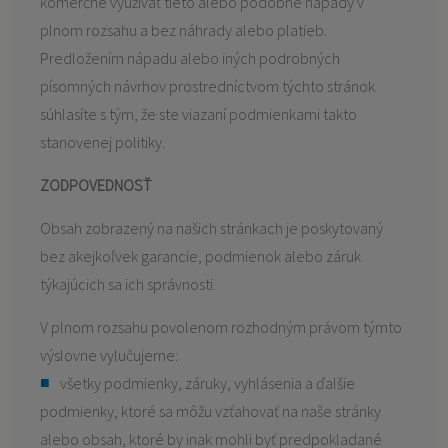
komerčne využívať tieto alebo podobné nápady v
plnom rozsahu a bez náhrady alebo platieb.
Predložením nápadu alebo iných podrobných
písomných návrhov prostredníctvom týchto stránok
súhlasíte s tým, že ste viazaní podmienkami takto
stanovenej politiky.
ZODPOVEDNOSŤ
Obsah zobrazený na našich stránkach je poskytovaný
bez akejkoľvek garancie, podmienok alebo záruk
týkajúcich sa ich správnosti.
V plnom rozsahu povolenom rozhodným právom týmto
výslovne vylučujeme:
všetky podmienky, záruky, vyhlásenia a ďalšie
podmienky, ktoré sa môžu vzťahovať na naše stránky
alebo obsah, ktoré by inak mohli byť predpokladané