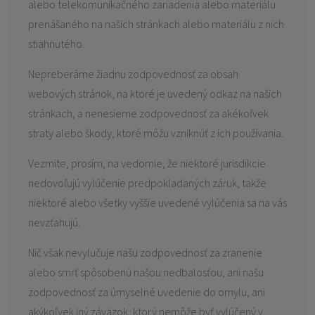
alebo telekomunikačného zariadenia alebo materiálu
prenášaného na našich stránkach alebo materiálu z nich
stiahnutého.
Nepreberáme žiadnu zodpovednosť za obsah
webových stránok, na ktoré je uvedený odkaz na našich
stránkach, a nenesieme zodpovednosť za akékoľvek
straty alebo škody, ktoré môžu vzniknúť z ich používania.
Vezmite, prosím, na vedomie, že niektoré jurisdikcie
nedovoľujú vylúčenie predpokladaných záruk, takže
niektoré alebo všetky vyššie uvedené vylúčenia sa na vás
nevzťahujú.
Nič však nevylučuje našu zodpovednosť za zranenie
alebo smrť spôsobenú našou nedbalosťou, ani našu
zodpovednosť za úmyselné uvedenie do omylu, ani
akýkoľvek iný záväzok, ktorý nemôže byť vylúčený v