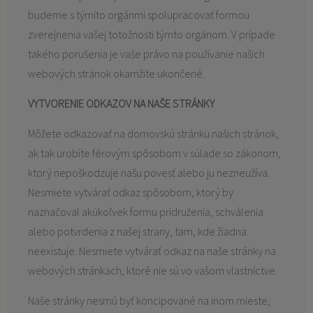
budeme s týmito orgánmi spolupracovať formou
zverejnenia vašej totožnosti týmto orgánom. V prípade
takého porušenia je vaše právo na používanie našich
webových stránok okamžite ukončené.
VYTVORENIE ODKAZOV NA NAŠE STRÁNKY
Môžete odkazovať na domovskú stránku našich stránok,
ak tak urobíte férovým spôsobom v súlade so zákonom,
ktorý nepoškodzuje našu povesť alebo ju nezneužíva.
Nesmiete vytvárať odkaz spôsobom, ktorý by
naznačoval akúkoľvek formu pridruženia, schválenia
alebo potvrdenia z našej strany, tam, kde žiadna
neexistuje. Nesmiete vytvárať odkaz na naše stránky na
webových stránkach, ktoré nie sú vo vašom vlastníctve.
Naše stránky nesmú byť koncipované na inom mieste,