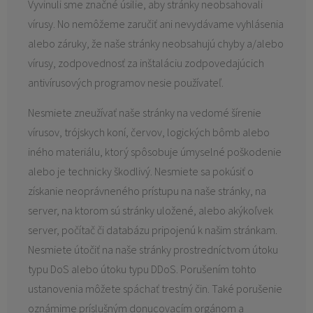
Vyvinuli sme značné úsilie, aby stránky neobsahovali
vírusy. No nemôžeme zaručiť ani nevydávame vyhlásenia
alebo záruky, že naše stránky neobsahujú chyby a/alebo
vírusy, zodpovednosť za inštaláciu zodpovedajúcich
antivírusových programov nesie používateľ.
Nesmiete zneužívať naše stránky na vedomé šírenie
vírusov, trójskych koní, červov, logických bômb alebo
iného materiálu, ktorý spôsobuje úmyselné poškodenie
alebo je technicky škodlivý. Nesmiete sa pokúsiť o
získanie neoprávneného prístupu na naše stránky, na
server, na ktorom sú stránky uložené, alebo akýkoľvek
server, počítač či databázu pripojenú k našim stránkam.
Nesmiete útočiť na naše stránky prostredníctvom útoku
typu DoS alebo útoku typu DDoS. Porušením tohto
ustanovenia môžete spáchať trestný čin. Také porušenie
oznámime príslušným donucovacím orgánom a