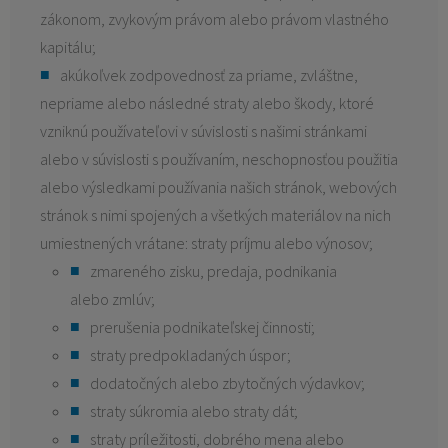
zákonom, zvykovým právom alebo právom vlastného
kapitálu;
akúkoľvek zodpovednosť za priame, zvláštne,
nepriame alebo následné straty alebo škody, ktoré
vzniknú používateľovi v súvislosti s našimi stránkami
alebo v súvislosti s používaním, neschopnosťou použitia
alebo výsledkami používania našich stránok, webových
stránok s nimi spojených a všetkých materiálov na nich
umiestnených vrátane: straty príjmu alebo výnosov;
zmareného zisku, predaja, podnikania
alebo zmlúv;
prerušenia podnikateľskej činnosti;
straty predpokladaných úspor;
dodatočných alebo zbytočných výdavkov;
straty súkromia alebo straty dát;
straty príležitosti, dobrého mena alebo