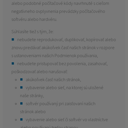
alebo podobné počítačové kódy navrhnuté s cieľom
negatívneho ovplyvnenia prevádzky počítačového
softvéru alebo hardvéru.
Súhlasíte tiež s tým, že:
nebudete reprodukovať, duplikovať, kopírovať alebo
znovu predávať akúkoľvek časť našich stránok v rozpore
s ustanoveniami našich Podmienok používania,
nebudete pristupovať bez povolenia, zasahovať,
poškodzovať alebo narušovať:
akúkoľvek časť našich stránok,
vybavenie alebo sieť, na ktorej sú uložené
naše stránky,
softvér používaný pri zaisťovaní našich
stránok alebo
vybavenie alebo sieť či softvér vo vlastníctve
alebo používaný treťou stranou.