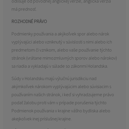
odlišuje od pôvodnej anglickej verzie, anglická verzia
má prednosť.
ROZHODNÉ PRÁVO
Podmienky používania a akýkoľvek spor alebo nárok
vyplývajúci alebo vzniknutý v súvislosti s nimi alebo ich
predmetom či vznikom, alebo vaše používanie týchto
stránok (vrátane mimozmluvných sporov alebo nárokov)
sa riadia a vykladajú v súlade so zákonmi Holandska.
Súdy v Holandsku majú výlučnú jurisdikciu nad
akýmkoľvek nárokom vyplývajúcim alebo súvisiacim s
používaním našich stránok, i keď si vyhradzujeme právo
podať žalobu proti vám v prípade porušenia týchto
Podmienok používania v krajine vášho bydliska alebo
akejkoľvek inej príslušnej krajine.