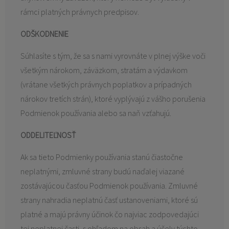
rámci platných právnych predpisov.
ODŠKODNENIE
Súhlasíte s tým, že sa s nami vyrovnáte v plnej výške voči
všetkým nárokom, záväzkom, stratám a výdavkom
(vrátane všetkých právnych poplatkov a prípadných
nárokov tretích strán), ktoré vyplývajú z vášho porušenia
Podmienok používania alebo sa naň vzťahujú.
ODDELITEĽNOSŤ
Ak sa tieto Podmienky používania stanú čiastočne
neplatnými, zmluvné strany budú naďalej viazané
zostávajúcou časťou Podmienok používania. Zmluvné
strany nahradia neplatnú časť ustanoveniami, ktoré sú
platné a majú právny účinok čo najviac zodpovedajúci
tej neplatnej časti, s ohľadom na obsah a účely týchto