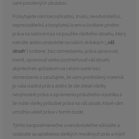
vami porušených záväzkov.
Poskytujete nám bezvýhradnú, trvalú, neodvolateľnú,
neprevoditeľnú a bezplatnú licenciu (vrátane plného
práva na sublicenciu) na použitie všetkého obsahu, ktorý
nahráte alebo umiestnite na našich stránkach („
váš
obsah
“) (vrátane, bez obmedzenia, práva upravovať,
meniť, opravovať alebo pozmeňovať váš obsah)
akýmkoľvek spôsobom na celom svete bez
obmedzenia a zaručujete, že vami predložený materiál
je vaša vlastná práca alebo že ste získali všetky
nevyhnutné práva a oprávnenia príslušného vlastníka a
že máte všetky príslušné práva na váš obsah, ktoré vám
umožnia udeliť práva v tomto bode.
Týmto bezpodmienečne a neodvolateľne súhlasíte a
vzdávate sa uplatnenia všetkých morálnych práv a iných