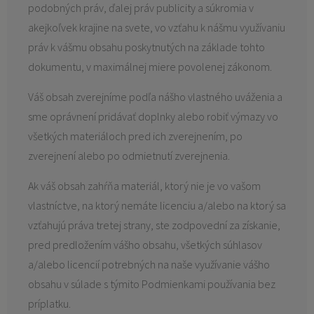
podobných práv, ďalej práv publicity a súkromia v
akejkoľvek krajine na svete, vo vzťahu k nášmu využívaniu
práv k vášmu obsahu poskytnutých na základe tohto
dokumentu, v maximálnej miere povolenej zákonom.
Váš obsah zverejníme podľa nášho vlastného uváženia a
sme oprávnení pridávať doplnky alebo robiť výmazy vo
všetkých materiáloch pred ich zverejnením, po
zverejnení alebo po odmietnutí zverejnenia.
Ak váš obsah zahŕňa materiál, ktorý nie je vo vašom
vlastníctve, na ktorý nemáte licenciu a/alebo na ktorý sa
vzťahujú práva tretej strany, ste zodpovední za získanie,
pred predložením vášho obsahu, všetkých súhlasov
a/alebo licencií potrebných na naše využívanie vášho
obsahu v súlade s týmito Podmienkami používania bez
príplatku.