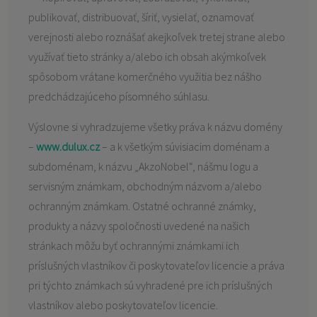
publikovať, distribuovať, šíriť, vysielať, oznamovať
verejnosti alebo roznášať akejkoľvek tretej strane alebo
využívať tieto stránky a/alebo ich obsah akýmkoľvek
spôsobom vrátane komerčného využitia bez nášho
predchádzajúceho písomného súhlasu.
Výslovne si vyhradzujeme všetky práva k názvu domény
–
www.dulux.cz
– a k všetkým súvisiacim doménam a
subdoménam, k názvu „AkzoNobel“, nášmu logu a
servisným známkam, obchodným názvom a/alebo
ochranným známkam. Ostatné ochranné známky,
produkty a názvy spoločnosti uvedené na našich
stránkach môžu byť ochrannými známkami ich
príslušných vlastníkov či poskytovateľov licencie a práva
pri týchto známkach sú vyhradené pre ich príslušných
vlastníkov alebo poskytovateľov licencie.