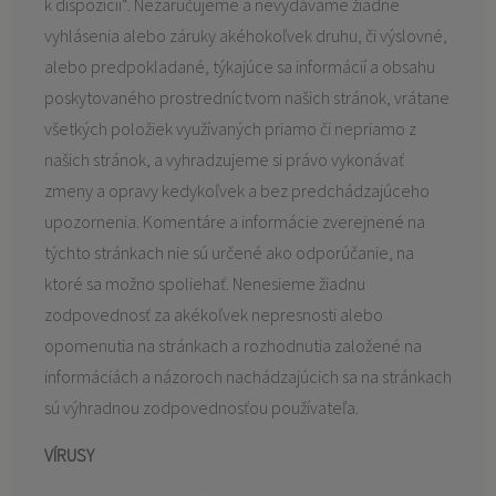
k dispozícii“. Nezaručujeme a nevydávame žiadne
vyhlásenia alebo záruky akéhokoľvek druhu, či výslovné,
alebo predpokladané, týkajúce sa informácií a obsahu
poskytovaného prostredníctvom našich stránok, vrátane
všetkých položiek využívaných priamo či nepriamo z
našich stránok, a vyhradzujeme si právo vykonávať
zmeny a opravy kedykoľvek a bez predchádzajúceho
upozornenia. Komentáre a informácie zverejnené na
týchto stránkach nie sú určené ako odporúčanie, na
ktoré sa možno spoliehať. Nenesieme žiadnu
zodpovednosť za akékoľvek nepresnosti alebo
opomenutia na stránkach a rozhodnutia založené na
informáciách a názoroch nachádzajúcich sa na stránkach
sú výhradnou zodpovednosťou používateľa.
VÍRUSY