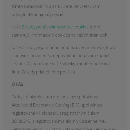
týmto spracovaním a zaručujete, že všetky vami
poskytnuté údaje sú presné.
Naše
Zásady používania súborov cookies
, ktoré
stanovujú informácie o cookies na našich stránkach.
Naše Zásady prijateľného použitia uvedené nižšie, ktoré
stanovujú povolené a nepovolené používanie našich
stránok. Ak používate naše stránky, musíte dodržiavať
tieto Zásady prijateľného použitia.
O NÁS
Tieto stránky vlastní a prevádzkuje spoločnosť
AkzoNobel Decorative Coatings B. V., spoločnosť
registrovaná v Holandsku s registračným číslom
28080245, s registrovaným sídlom v Sassenheime,
Rijksstraatweg 31, 2171AJ, Holandsko (ďalej len my, náš