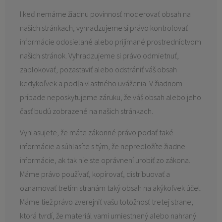
I keď nemáme žiadnu povinnosť moderovať obsah na
našich stránkach, vyhradzujeme si právo kontrolovať
informácie odosielané alebo prijímané prostredníctvom
našich stránok. Vyhradzujeme si právo odmietnuť,
zablokovať, pozastaviť alebo odstrániť váš obsah
kedykoľvek a podľa vlastného uváženia. V žiadnom
prípade neposkytujeme záruku, že váš obsah alebo jeho
časť budú zobrazené na našich stránkach.
Vyhlasujete, že máte zákonné právo podať také
informácie a súhlasíte s tým, že nepredložíte žiadne
informácie, ak tak nie ste oprávnení urobiť zo zákona.
Máme právo používať, kopírovať, distribuovať a
oznamovať tretím stranám taký obsah na akýkoľvek účel.
Máme tiež právo zverejniť vašu totožnosť tretej strane,
ktorá tvrdí, že materiál vami umiestnený alebo nahraný