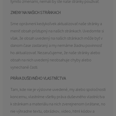
týmito zmenami, nemali by ste naše stránky používať.
ZMENY NA NAŠICH STRÁNKACH
Sme oprávnení kedykoľvek aktualizovať naše stránky a
meniť obsah prístupný na našich stránkach. Uvedomte si
však, že obsah uvedený na našich stránkach môže byť v
danom čase zastaraný a my nemáme žiadnu povinnosť
ho aktualizovať. Nezaručujeme, že naše stránky alebo
obsah na nich uvedený neobsahuje chyby alebo
vynechané časti.
PRÁVA DUŠEVNÉHO VLASTNÍCTVA
Tam, kde nie je výslovne uvedené, my alebo spoločnosti
koncernu, vlastníme všetky práva duševného vlastníctva
k stránkam a materiálu na nich zverejnenom (vrátane, no
nie výhradne textu, obrázkov, video, html kódov a