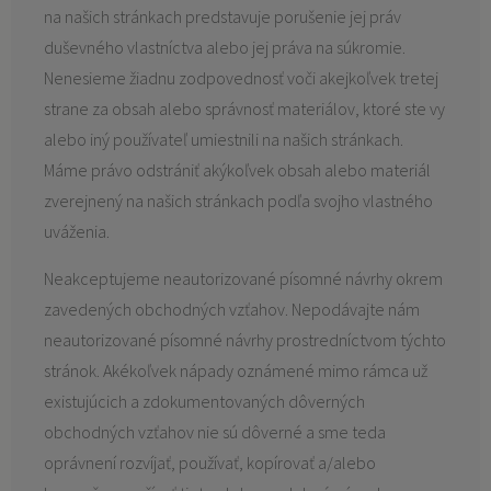
na našich stránkach predstavuje porušenie jej práv
duševného vlastníctva alebo jej práva na súkromie.
Nenesieme žiadnu zodpovednosť voči akejkoľvek tretej
strane za obsah alebo správnosť materiálov, ktoré ste vy
alebo iný používateľ umiestnili na našich stránkach.
Máme právo odstrániť akýkoľvek obsah alebo materiál
zverejnený na našich stránkach podľa svojho vlastného
uváženia.
Neakceptujeme neautorizované písomné návrhy okrem
zavedených obchodných vzťahov. Nepodávajte nám
neautorizované písomné návrhy prostredníctvom týchto
stránok. Akékoľvek nápady oznámené mimo rámca už
existujúcich a zdokumentovaných dôverných
obchodných vzťahov nie sú dôverné a sme teda
oprávnení rozvíjať, používať, kopírovať a/alebo