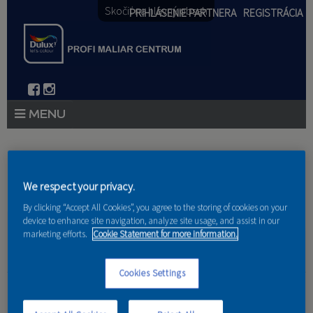
Skočiť na hlavný obsah
PRIHLÁSENIE PARTNERA
REGISTRÁCIA
PRODUKTY
Nachádzate sa tu
PRODUKTOVÉ NOVINKY 2026
We respect your privacy.
Domov
»
Produkty
»
Partneri
PORADENSTVO
By clicking “Accept All Cookies”, you agree to the storing of cookies on your
device to enhance site navigation, analyze site usage, and assist in our
marketing efforts.
Cookie Statement for more information.
AKCIE A NOVINKY
AKADÉMIA
Cookies Settings
Zk-Art
PARTNERI