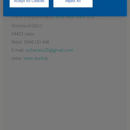
Accept All Cookies
Reject All
KONTAKT
Preferovaný predajca:
Farby Laky Kušnír s.r.o.
Orechová 582/1
04423 Jasov
Mobil:
0948 181 448
E-mail:
zoltan.kiss25@gmail.com
www:
www.zkart.sk