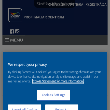
Skočiť na hlavný obsah
PRIHLÁSENIE PARTNERA
REGISTRÁCIA
PRODUKTY
Nachádzate sa tu
PRODUKTOVÉ NOVINKY 2026
We respect your privacy.
Domov
»
Produkty
»
Partneri
By clicking “Accept All Cookies”, you agree to the storing of cookies on your
PORADENSTVO
device to enhance site navigation, analyze site usage, and assist in our
marketing efforts.
Cookie Statement for more information.
AKCIE A NOVINKY
AKADÉMIA
Cookies Settings
ZO-BO, s. r. o.
PARTNERI
Accept All Cookies
Reject All