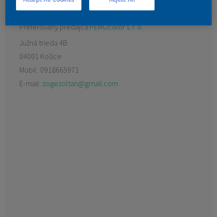
KONTAKT
Preferovaný predajca:
PEMOcolor s. r. o.
Južná trieda 4B
04001 Košice
Mobil:
0918665971
E-mail:
zogezoltan@gmail.com