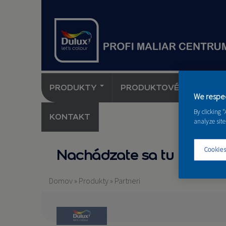
PRODUKTY
PRODUKTOVÉ NOVINKY 
We respec
By clicking 
KONTAKT
analyze site
Cookies
Nachádzate sa tu
Domov
»
Produkty
»
Partneri