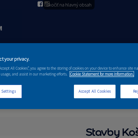
Skočiť na hlavný obsah
2026
PORADENSTVO
AKCIE A NOVINKY
t your privacy.
“Accept All Cookies”, you agree to the storing of cookies on your device to enhance site n
 usage, and assist in our marketing efforts.
Cookie Statement for more information.
 Settings
Accept All Cookies
Rej
Stavby Ko