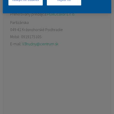
KONTAKT
Preferovaný predajca:
PEMOcolor s. r. o.
Partizánska
049 41 Krásnohorské Podhradie
Mobil:
0919175105
E-mail:
V.Brudny@centrum.sk