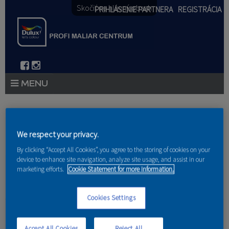
Skočiť na hlavný obsah
PRIHLÁSENIE PARTNERA
REGISTRÁCIA
PRODUKTY
Nachádzate sa tu
PRODUKTOVÉ NOVINKY 2026
We respect your privacy.
Domov
»
Produkty
»
Partneri
By clicking “Accept All Cookies”, you agree to the storing of cookies on your
PORADENSTVO
device to enhance site navigation, analyze site usage, and assist in our
marketing efforts.
Cookie Statement for more information.
AKCIE A NOVINKY
AKADÉMIA
Cookies Settings
Vladimír Brudný
PARTNERI
Accept All Cookies
Reject All