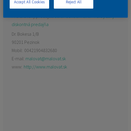
Accept All Cookies
Reject All
KONTAKT
Preferovaný predajca:
Color Centrum s.r.o. - Farby Laky
diskontná predajňa
Dr. Bokesa 1/B
90201 Pezinok
Mobil:
00421904832680
E-mail:
malovat@malovat.sk
www:
http://www.malovat.sk