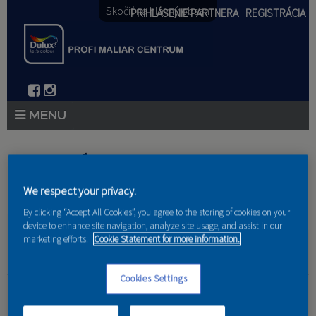
Skočiť na hlavný obsah
PRIHLÁSENIE PARTNERA
REGISTRÁCIA
PRODUKTY
Nachádzate sa tu
PRODUKTOVÉ NOVINKY 2026
We respect your privacy.
Domov
»
Produkty
»
Partneri
PORADENSTVO
By clicking “Accept All Cookies”, you agree to the storing of cookies on your
device to enhance site navigation, analyze site usage, and assist in our
marketing efforts.
Cookie Statement for more information.
AKCIE A NOVINKY
AKADÉMIA
Cookies Settings
Štefan Martinčo
PARTNERI