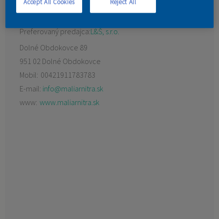
Accept All Cookies
Reject All
KONTAKT
Preferovaný predajca:
L&Š, s.r.o.
Dolné Obdokovce 89
951 02 Dolné Obdokovce
Mobil:
00421911783783
E-mail:
info@maliarnitra.sk
www:
www.maliarnitra.sk