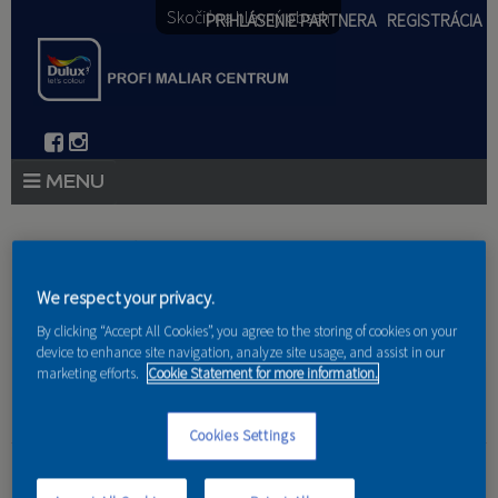
Skočiť na hlavný obsah
PRIHLÁSENIE PARTNERA
REGISTRÁCIA
PRODUKTY
Nachádzate sa tu
PRODUKTOVÉ NOVINKY 2026
We respect your privacy.
Domov
»
Produkty
»
Partneri
PORADENSTVO
By clicking “Accept All Cookies”, you agree to the storing of cookies on your
device to enhance site navigation, analyze site usage, and assist in our
marketing efforts.
Cookie Statement for more information.
AKCIE A NOVINKY
AKADÉMIA
Cookies Settings
René Brath
PARTNERI