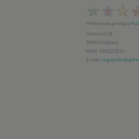
Preferovaný predajca:
PLAT
Orechová 28
94603 Kolárovo
Mobil:
0905223010
E-mail:
vargapeter80@fre