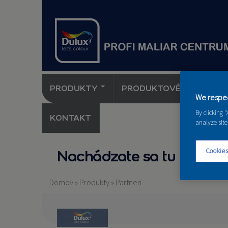
PRODUKTY
PRODUKTOVÉ NOVINKY 
We respec
By clicking 
KONTAKT
analyze site
Cookies
Nachádzate sa tu
Domov
»
Produkty
»
Partneri