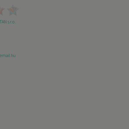
AN s.r.o.
email.hu