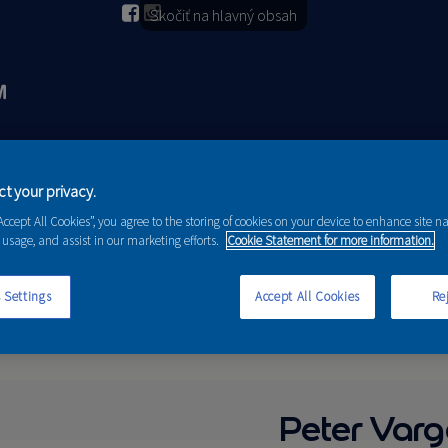
Skočiť na hlavný obsah
2026
PORADENSTVO
AKCIE A NOVINKY
t your privacy.
“Accept All Cookies”, you agree to the storing of cookies on your device to enhance site n
 usage, and assist in our marketing efforts.
Cookie Statement for more information.
 Settings
Accept All Cookies
Rej
Peter Varg