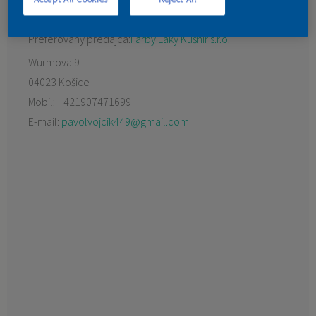
KONTAKT
Preferovaný predajca:
Farby Laky Kušnír s.r.o.
Wurmova 9
04023 Košice
Mobil:
+421907471699
E-mail:
pavolvojcik449@gmail.com