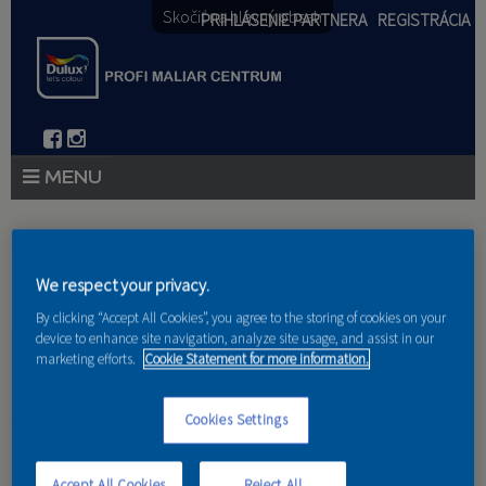
Skočiť na hlavný obsah
PRIHLÁSENIE PARTNERA
REGISTRÁCIA
PRODUKTY
Nachádzate sa tu
PRODUKTOVÉ NOVINKY 2026
We respect your privacy.
Domov
»
Produkty
»
Partneri
By clicking “Accept All Cookies”, you agree to the storing of cookies on your
PORADENSTVO
device to enhance site navigation, analyze site usage, and assist in our
marketing efforts.
Cookie Statement for more information.
AKCIE A NOVINKY
AKADÉMIA
Cookies Settings
Pavol Vojčik
PARTNERI
Accept All Cookies
Reject All