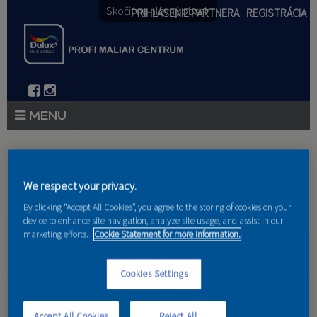
Skočiť na hlavný obsah
PRIHLÁSENIE PARTNERA
REGISTRÁCIA
PRODUKTY
Nachádzate sa tu
PRODUKTOVÉ NOVINKY 2026
We respect your privacy.
Domov
»
Produkty
»
Partneri
By clicking “Accept All Cookies”, you agree to the storing of cookies on your
PORADENSTVO
device to enhance site navigation, analyze site usage, and assist in our
marketing efforts.
Cookie Statement for more information.
AKCIE A NOVINKY
AKADÉMIA
Cookies Settings
Bautec slovakia s.r.o
PARTNERI
Accept All Cookies
Reject All