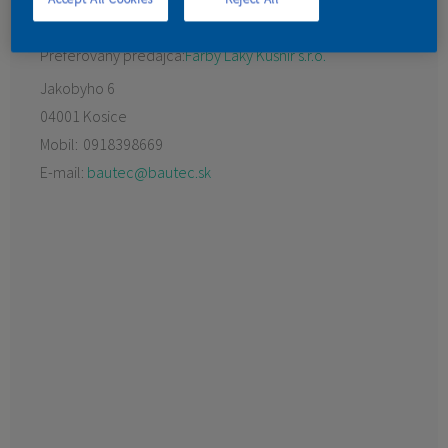
KONTAKT
Preferovaný predajca:
Farby Laky Kušnír s.r.o.
Jakobyho 6
04001 Kosice
Mobil:
0918398669
E-mail:
bautec@bautec.sk