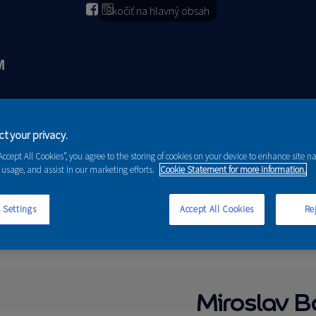
Skočiť na hlavný obsah
2026
PORADENSTVO
AKCIE A NOVINKY
t your privacy.
“Accept All Cookies”, you agree to the storing of cookies on your device to enhance site n
 usage, and assist in our marketing efforts.
Cookie Statement for more information.
 Settings
Accept All Cookies
Rej
Miroslav B