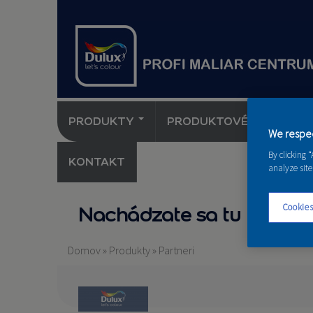
PRODUKTY
PRODUKTOVÉ NOVINKY 
We respec
By clicking 
KONTAKT
analyze site
Cookies
Nachádzate sa tu
Domov
»
Produkty
»
Partneri