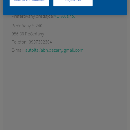
KONTAKT
Preferovaný predajca:
METAX s.r.o.
Pečeňany č. 240
956 36 Pečeňany
Telefón:
0907302304
E-mail:
autoitaliabn.bazar@gmail.com