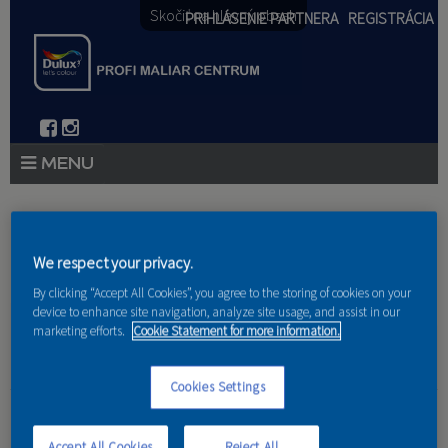
Skočiť na hlavný obsah
PRIHLÁSENIE PARTNERA
REGISTRÁCIA
PRODUKTY
Nachádzate sa tu
PRODUKTOVÉ NOVINKY 2026
We respect your privacy.
Domov
»
Produkty
»
Partneri
By clicking “Accept All Cookies”, you agree to the storing of cookies on your
PORADENSTVO
device to enhance site navigation, analyze site usage, and assist in our
marketing efforts.
Cookie Statement for more information.
AKCIE A NOVINKY
AKADÉMIA
Cookies Settings
EÚ Expres s.r.o.
PARTNERI
Accept All Cookies
Reject All