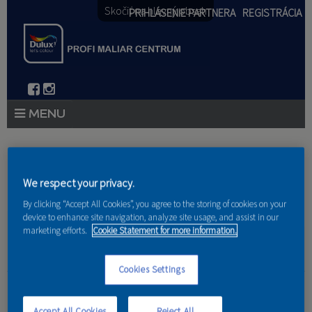
Skočiť na hlavný obsah
PRIHLÁSENIE PARTNERA
REGISTRÁCIA
PRODUKTY
Nachádzate sa tu
PRODUKTOVÉ NOVINKY 2026
We respect your privacy.
Domov
»
Produkty
»
Partneri
By clicking “Accept All Cookies”, you agree to the storing of cookies on your
PORADENSTVO
device to enhance site navigation, analyze site usage, and assist in our
marketing efforts.
Cookie Statement for more information.
AKCIE A NOVINKY
AKADÉMIA
Cookies Settings
M-J StavBau
PARTNERI
Accept All Cookies
Reject All