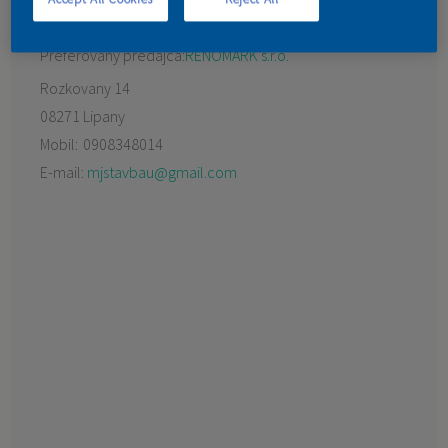
KONTAKT
Preferovaný predajca:
RENOMARK s.r.o.
Rozkovany 14
08271 Lipany
Mobil:
0908348014
E-mail:
mjstavbau@gmail.com