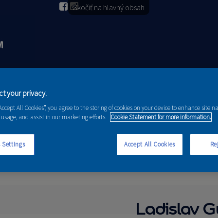
Skočiť na hlavný obsah
2026
PORADENSTVO
AKCIE A NOVINKY
t your privacy.
“Accept All Cookies”, you agree to the storing of cookies on your device to enhance site n
 usage, and assist in our marketing efforts.
Cookie Statement for more information.
 Settings
Accept All Cookies
Rej
Ladislav G