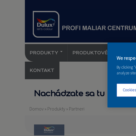
PRODUKTY
PRODUKTOVÉ NOVINKY 
We respec
By clicking 
KONTAKT
analyze site
Cookies
Nachádzate sa tu
Domov
»
Produkty
»
Partneri