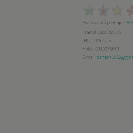
Preferovaný predajca:
PEMO
Hradná ulica 360/25
049 11 Plešivec
Mobil:
0910276669
E-mail:
dartana1982@gma