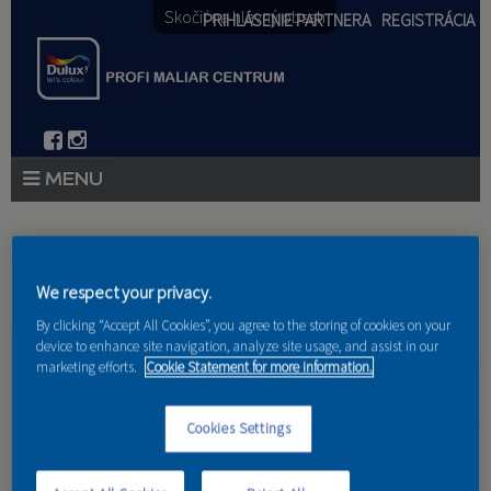
Skočiť na hlavný obsah
PRIHLÁSENIE PARTNERA
REGISTRÁCIA
PRODUKTY
Nachádzate sa tu
PRODUKTOVÉ NOVINKY 2026
We respect your privacy.
Domov
»
Produkty
»
Partneri
PORADENSTVO
By clicking “Accept All Cookies”, you agree to the storing of cookies on your
device to enhance site navigation, analyze site usage, and assist in our
marketing efforts.
Cookie Statement for more information.
AKCIE A NOVINKY
AKADÉMIA
Cookies Settings
František Bechner
PARTNERI