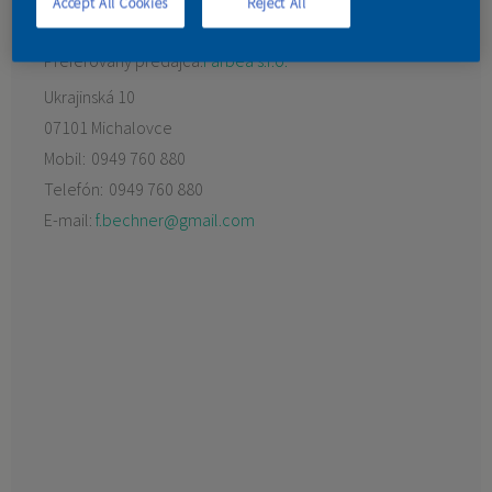
Accept All Cookies
Reject All
KONTAKT
Preferovaný predajca:
Farbea s.r.o.
Ukrajinská 10
07101 Michalovce
Mobil:
0949 760 880
Telefón:
0949 760 880
E-mail:
f.bechner@gmail.com