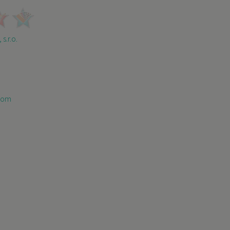
 s.r.o.
com