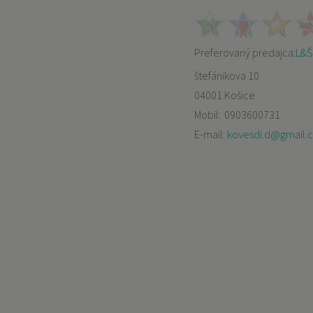
Preferovaný predajca:
L&Š,
štefánikova 10
04001 Košice
Mobil:
0903600731
E-mail:
kovesdi.d@gmail.