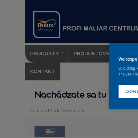
PRODUKTY
PRODUKTOVÉ NOVINKY 
We respec
By clicking 
KONTAKT
analyze site
Cookies
Nachádzate sa tu
Domov
»
Produkty
»
Partneri