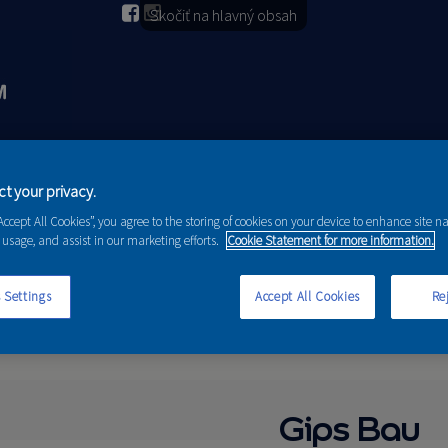
Skočiť na hlavný obsah
2026
PORADENSTVO
AKCIE A NOVINKY
t your privacy.
“Accept All Cookies”, you agree to the storing of cookies on your device to enhance site n
 usage, and assist in our marketing efforts.
Cookie Statement for more information.
 Settings
Accept All Cookies
Rej
Gips Bau