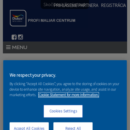
Skočiť na hlavný obsah
PRIHLÁSENIE PARTNERA
REGISTRÁCIA
PRODUKTY
Nachádzate sa tu
PRODUKTOVÉ NOVINKY 2026
We respect your privacy.
Domov
»
Produkty
»
Partneri
By clicking “Accept All Cookies”, you agree to the storing of cookies on your
PORADENSTVO
device to enhance site navigation, analyze site usage, and assist in our
marketing efforts.
Cookie Statement for more information.
AKCIE A NOVINKY
Cookies Settings
AKADÉMIA
DAGArtis s.r.o
PARTNERI
Accept All Cookies
Reject All