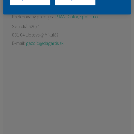
KONTAKT
Preferovaný predajca:
P-MAL Color, spol. s.r.o.
Senická 626/4
031 04 Liptovský Mikuláš
E-mail:
gazdic@dagartis.sk