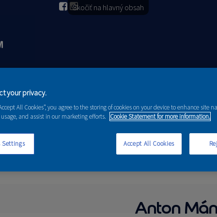
Skočiť na hlavný obsah
2026
PORADENSTVO
AKCIE A NOVINKY
t your privacy.
“Accept All Cookies”, you agree to the storing of cookies on your device to enhance site n
 usage, and assist in our marketing efforts.
Cookie Statement for more information.
 Settings
Accept All Cookies
Rej
Anton Mán