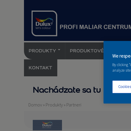
PRODUKTY
PRODUKTOVÉ NOVINKY 
We respec
By clicking 
KONTAKT
analyze site
Cookies
Nachádzate sa tu
Domov
»
Produkty
»
Partneri