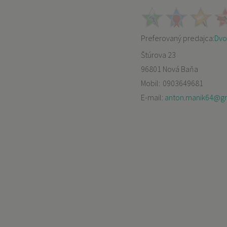
Preferovaný predajca:
Dvor
Štúrova 23
96801 Nová Baňa
Mobil:
0903649681
E-mail:
anton.manik64@g