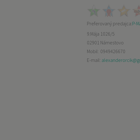
Preferovaný predajca:
P-MA
9.Mája 1026/5
02901 Námestovo
Mobil:
0949426670
E-mail:
alexanderorcik@g