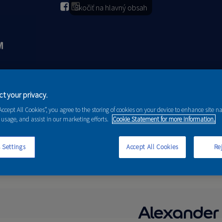
Skočiť na hlavný obsah
2026
PORADENSTVO
AKCIE A NOVINKY
t your privacy.
“Accept All Cookies”, you agree to the storing of cookies on your device to enhance site n
 usage, and assist in our marketing efforts.
Cookie Statement for more information.
 Settings
Accept All Cookies
Rej
Alexander 