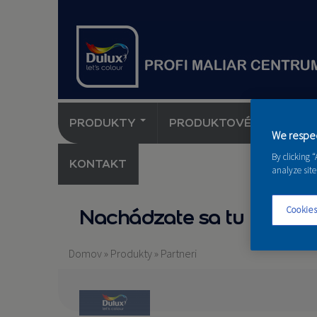
PRODUKTY
PRODUKTOVÉ NOVINKY 
We respec
By clicking 
KONTAKT
analyze site
Cookies
Nachádzate sa tu
Domov
»
Produkty
»
Partneri